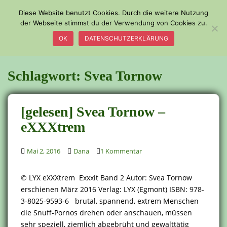
S
Diese Website benutzt Cookies. Durch die weitere Nutzung
k
der Webseite stimmst du der Verwendung von Cookies zu.
TOGGLE
i
OK
DATENSCHUTZERKLÄRUNG
p
t
o
Schlagwort:
Svea Tornow
m
a
i
[gelesen] Svea Tornow –
n
c
eXXXtrem
o
n
Mai 2, 2016
Dana
1 Kommentar
t
e
© LYX eXXXtrem Exxxit Band 2 Autor: Svea Tornow
n
erschienen März 2016 Verlag: LYX (Egmont) ISBN: 978-
t
3-8025-9593-6 brutal, spannend, extrem Menschen
die Snuff-Pornos drehen oder anschauen, müssen
sehr speziell, ziemlich abgebrüht und gewalttätig