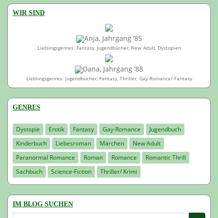
WIR SIND
Anja, Jahrgang ’85
Lieblingsgenres: Fantasy, Jugendbücher, New Adult, Dystopien
Dana, Jahrgang ’88
Lieblingsgenres: Jugendbücher, Fantasy, Thriller, Gay-Romance/-Fantasy
GENRES
Dystopie
Erotik
Fantasy
Gay-Romance
Jugendbuch
Kinderbuch
Liebesroman
Märchen
New Adult
Paranormal Romance
Roman
Romance
Romantic Thrill
Sachbuch
Science-Fiction
Thriller/ Krimi
IM BLOG SUCHEN
Suchen