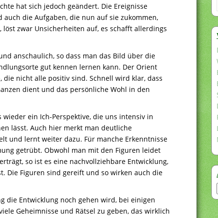
hte hat sich jedoch geändert. Die Ereignisse
d auch die Aufgaben, die nun auf sie zukommen,
 löst zwar Unsicherheiten auf, es schafft allerdings
 und anschaulich, so dass man das Bild über die
ndlungsorte gut kennen lernen kann. Der Orient
die nicht alle positiv sind. Schnell wird klar, dass
anzen dient und das persönliche Wohl in den
s wieder ein Ich-Perspektive, die uns intensiv in
n lässt. Auch hier merkt man deutliche
lt und lernt weiter dazu. Für manche Erkenntnisse
immung getrübt. Obwohl man mit den Figuren leidet
rträgt, so ist es eine nachvollziehbare Entwicklung,
st. Die Figuren sind gereift und so wirken auch die
ung die Entwicklung noch gehen wird, bei einigen
viele Geheimnisse und Rätsel zu geben, das wirklich