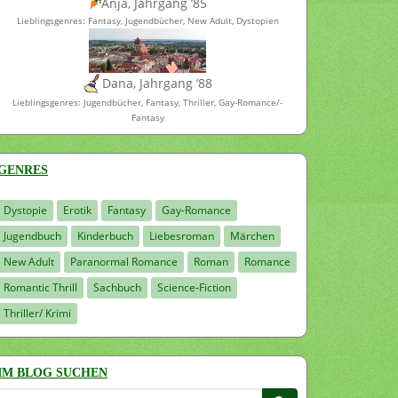
Anja, Jahrgang ’85
Lieblingsgenres: Fantasy, Jugendbücher, New Adult, Dystopien
Dana, Jahrgang ’88
Lieblingsgenres: Jugendbücher, Fantasy, Thriller, Gay-Romance/-
Fantasy
GENRES
Dystopie
Erotik
Fantasy
Gay-Romance
Jugendbuch
Kinderbuch
Liebesroman
Märchen
New Adult
Paranormal Romance
Roman
Romance
Romantic Thrill
Sachbuch
Science-Fiction
Thriller/ Krimi
IM BLOG SUCHEN
Suchen