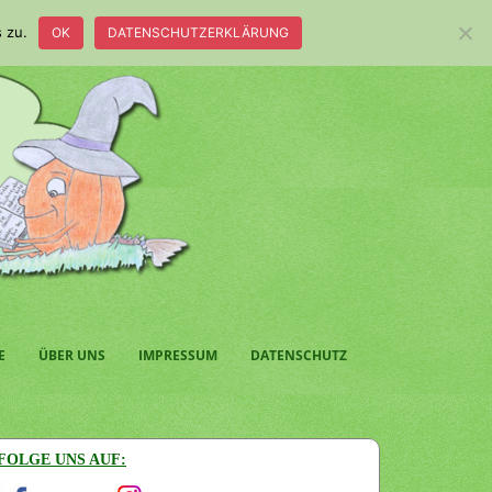
 zu.
OK
DATENSCHUTZERKLÄRUNG
E
ÜBER UNS
IMPRESSUM
DATENSCHUTZ
FOLGE UNS AUF: