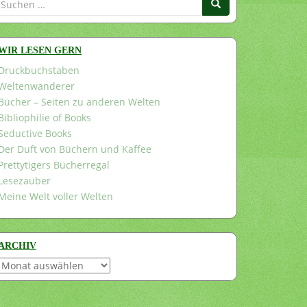
nach:
WIR LESEN GERN
Druckbuchstaben
Weltenwanderer
Bücher – Seiten zu anderen Welten
Bibliophilie of Books
Seductive Books
Der Duft von Büchern und Kaffee
Prettytigers Bücherregal
Lesezauber
Meine Welt voller Welten
ARCHIV
Archiv