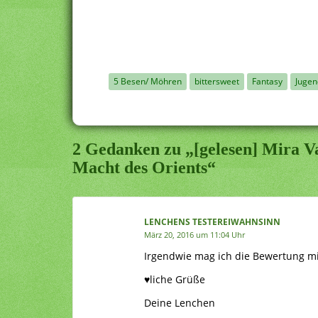
5 Besen/ Möhren
bittersweet
Fantasy
Juge
2 Gedanken zu „[gelesen] Mira Va
Macht des Orients“
LENCHENS TESTEREIWAHNSINN
März 20, 2016 um 11:04 Uhr
Irgendwie mag ich die Bewertung mit
♥liche Grüße
Deine Lenchen