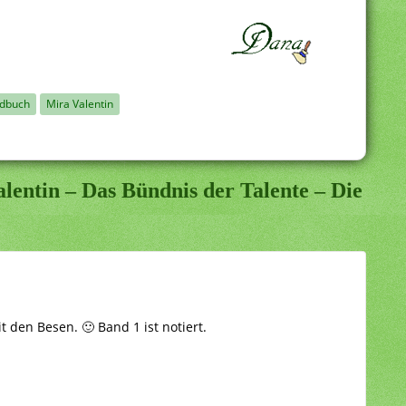
ndbuch
Mira Valentin
lentin – Das Bündnis der Talente – Die
 den Besen. 🙂 Band 1 ist notiert.