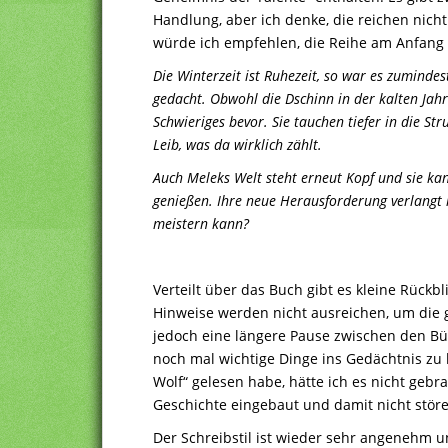
Handlung, aber ich denke, die reichen nic
würde ich empfehlen, die Reihe am Anfang
Die Winterzeit ist Ruhezeit, so war es zuminde
gedacht. Obwohl die Dschinn in der kalten Jahre
Schwieriges bevor. Sie tauchen tiefer in die S
Leib, was da wirklich zählt.
Auch Meleks Welt steht erneut Kopf und sie kan
genießen. Ihre neue Herausforderung verlangt i
meistern kann?
Verteilt über das Buch gibt es kleine Rück
Hinweise werden nicht ausreichen, um die 
jedoch eine längere Pause zwischen den Bü
noch mal wichtige Dinge ins Gedächtnis zu h
Wolf“ gelesen habe, hätte ich es nicht gebra
Geschichte eingebaut und damit nicht stör
Der Schreibstil ist wieder sehr angenehm un