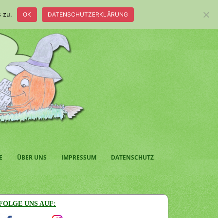
 zu.
OK
DATENSCHUTZERKLÄRUNG
E
ÜBER UNS
IMPRESSUM
DATENSCHUTZ
FOLGE UNS AUF: