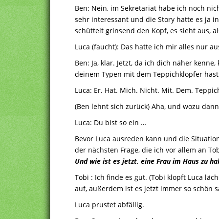
Ben: Nein, im Sekretariat habe ich noch nic
sehr interessant und die Story hatte es ja in 
schüttelt grinsend den Kopf, es sieht aus, 
Luca (faucht): Das hatte ich mir alles nur a
Ben: Ja, klar. Jetzt, da ich dich näher kenne
deinem Typen mit dem Teppichklopfer hast
Luca: Er. Hat. Mich. Nicht. Mit. Dem. Teppic
(Ben lehnt sich zurück) Aha, und wozu dan
Luca: Du bist so ein …
Bevor Luca ausreden kann und die Situation h
der nächsten Frage, die ich vor allem an To
Und wie ist es jetzt, eine Frau im Haus zu h
Tobi : Ich finde es gut. (Tobi klopft Luca lä
auf, außerdem ist es jetzt immer so schön 
Luca prustet abfällig.