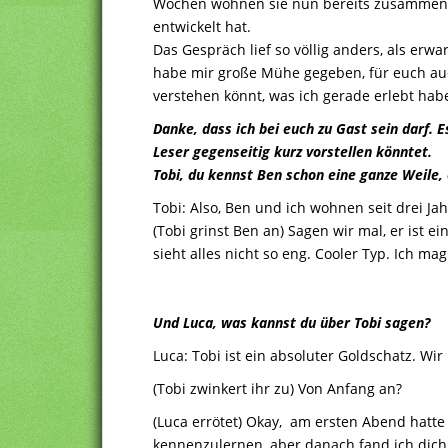
Wochen wohnen sie nun bereits zusammen un
entwickelt hat.
Das Gespräch lief so völlig anders, als erwa
habe mir große Mühe gegeben, für euch auc
verstehen könnt, was ich gerade erlebt hab
Danke, dass ich bei euch zu Gast sein darf. 
Leser gegenseitig kurz vorstellen könntet.
Tobi, du kennst Ben schon eine ganze Weile, e
Tobi: Also, Ben und ich wohnen seit drei Jah
(Tobi grinst Ben an) Sagen wir mal, er ist ei
sieht alles nicht so eng. Cooler Typ. Ich mag
Und Luca, was kannst du über Tobi sagen?
Luca: Tobi ist ein absoluter Goldschatz. W
(Tobi zwinkert ihr zu)
Von Anfang an?
(Luca errötet) Okay, am ersten Abend hatte 
kennenzulernen, aber danach fand ich dich t