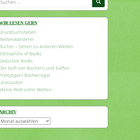
nach:
WIR LESEN GERN
Druckbuchstaben
Weltenwanderer
Bücher – Seiten zu anderen Welten
Bibliophilie of Books
Seductive Books
Der Duft von Büchern und Kaffee
Prettytigers Bücherregal
Lesezauber
Meine Welt voller Welten
ARCHIV
Archiv