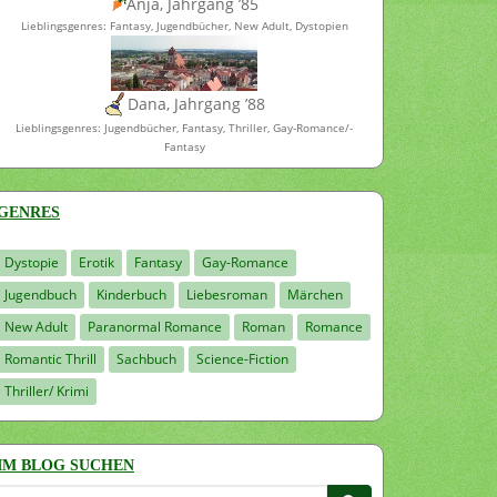
Anja, Jahrgang ’85
Lieblingsgenres: Fantasy, Jugendbücher, New Adult, Dystopien
Dana, Jahrgang ’88
Lieblingsgenres: Jugendbücher, Fantasy, Thriller, Gay-Romance/-
Fantasy
GENRES
Dystopie
Erotik
Fantasy
Gay-Romance
Jugendbuch
Kinderbuch
Liebesroman
Märchen
New Adult
Paranormal Romance
Roman
Romance
Romantic Thrill
Sachbuch
Science-Fiction
Thriller/ Krimi
IM BLOG SUCHEN
Suchen