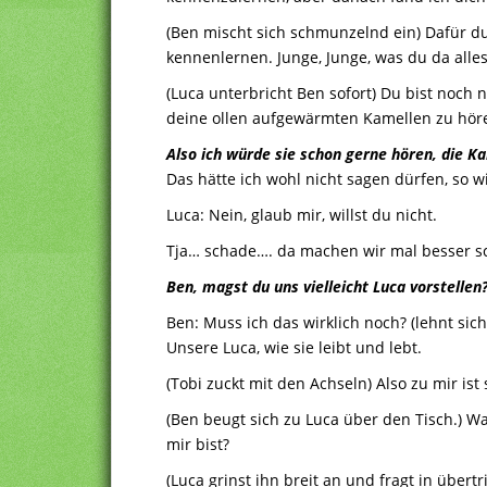
(Ben mischt sich schmunzelnd ein) Dafür d
kennenlernen. Junge, Junge, was du da alle
(Luca unterbricht Ben sofort) Du bist noch 
deine ollen aufgewärmten Kamellen zu hör
Also ich würde sie schon gerne hören, die K
Das hätte ich wohl nicht sagen dürfen, so 
Luca: Nein, glaub mir, willst du nicht.
Tja… schade…. da machen wir mal besser sc
Ben, magst du uns vielleicht Luca vorstellen
Ben: Muss ich das wirklich noch? (lehnt sic
Unsere Luca, wie sie leibt und lebt.
(Tobi zuckt mit den Achseln) Also zu mir ist
(Ben beugt sich zu Luca über den Tisch.) W
mir bist?
(Luca grinst ihn breit an und fragt in übe