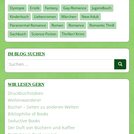
Dystopie
Erotik
Fantasy
Gay-Romance
Jugendbuch
Kinderbuch
Liebesroman
Märchen
New Adult
Paranormal Romance
Roman
Romance
Romantic Thrill
Sachbuch
Science-Fiction
Thriller/ Krimi
IM BLOG SUCHEN
Suchen
nach:
WIR LESEN GERN
Druckbuchstaben
Weltenwanderer
Bücher – Seiten zu anderen Welten
Bibliophilie of Books
Seductive Books
Der Duft von Büchern und Kaffee