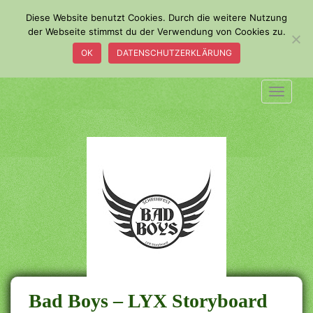
S
Diese Website benutzt Cookies. Durch die weitere Nutzung
k
der Webseite stimmst du der Verwendung von Cookies zu.
i
OK
DATENSCHUTZERKLÄRUNG
p
t
o
TOGGLE
m
a
i
n
c
o
n
t
e
n
t
Bad Boys – LYX Storyboard