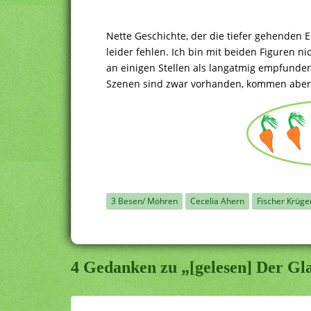
Nette Geschichte, der die tiefer gehenden E
leider fehlen. Ich bin mit beiden Figuren 
an einigen Stellen als langatmig empfund
Szenen sind zwar vorhanden, kommen aber v
3 Besen/ Möhren
Cecelia Ahern
Fischer Krüge
4 Gedanken zu „[gelesen] Der G