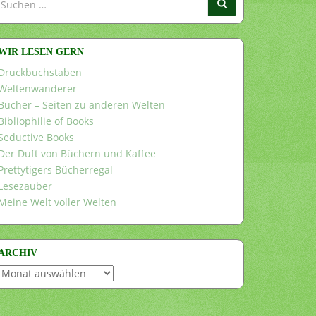
nach:
WIR LESEN GERN
Druckbuchstaben
Weltenwanderer
Bücher – Seiten zu anderen Welten
Bibliophilie of Books
Seductive Books
Der Duft von Büchern und Kaffee
Prettytigers Bücherregal
Lesezauber
Meine Welt voller Welten
ARCHIV
Archiv