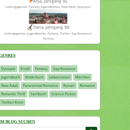
Anja, Jahrgang ’85
Lieblingsgenres: Fantasy, Jugendbücher, New Adult, Dystopien
Dana, Jahrgang ’88
Lieblingsgenres: Jugendbücher, Fantasy, Thriller, Gay-Romance/-
Fantasy
GENRES
Dystopie
Erotik
Fantasy
Gay-Romance
Jugendbuch
Kinderbuch
Liebesroman
Märchen
New Adult
Paranormal Romance
Roman
Romance
Romantic Thrill
Sachbuch
Science-Fiction
Thriller/ Krimi
IM BLOG SUCHEN
Suchen