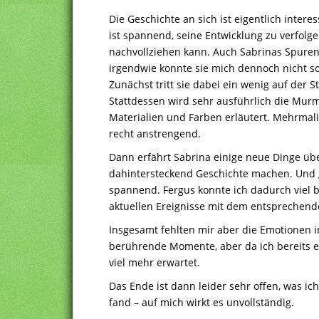
Die Geschichte an sich ist eigentlich intere
ist spannend, seine Entwicklung zu verfolg
nachvollziehen kann. Auch Sabrinas Spurens
irgendwie konnte sie mich dennoch nicht so
Zunächst tritt sie dabei ein wenig auf der S
Stattdessen wird sehr ausführlich die Mur
Materialien und Farben erläutert. Mehrma
recht anstrengend.
Dann erfährt Sabrina einige neue Dinge über
dahintersteckend Geschichte machen. Und 
spannend. Fergus konnte ich dadurch viel b
aktuellen Ereignisse mit dem entsprechend
Insgesamt fehlten mir aber die Emotionen i
berührende Momente, aber da ich bereits e
viel mehr erwartet.
Das Ende ist dann leider sehr offen, was i
fand – auf mich wirkt es unvollständig.