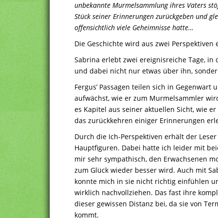
unbekannte Murmelsammlung ihres Vaters stößt
Stück seiner Erinnerungen zurückgeben und glei
offensichtlich viele Geheimnisse hatte…
Die Geschichte wird aus zwei Perspektiven e
Sabrina erlebt zwei ereignisreiche Tage, in
und dabei nicht nur etwas über ihn, sondern
Fergus’ Passagen teilen sich in Gegenwart 
aufwächst, wie er zum Murmelsammler wird
es Kapitel aus seiner aktuellen Sicht, wie 
das zurückkehren einiger Erinnerungen erle
Durch die Ich-Perspektiven erhält der Lese
Hauptfiguren. Dabei hatte ich leider mit b
mir sehr sympathisch, den Erwachsenen moch
zum Glück wieder besser wird. Auch mit Sab
konnte mich in sie nicht richtig einfühlen
wirklich nachvollziehen. Das fast ihre kompl
dieser gewissen Distanz bei, da sie von Ter
kommt.