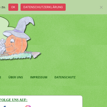
 zu.
OK
DATENSCHUTZERKLÄRUNG
E
ÜBER UNS
IMPRESSUM
DATENSCHUTZ
FOLGE UNS AUF: