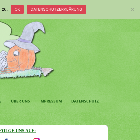
 zu.
OK
DATENSCHUTZERKLÄRUNG
E
ÜBER UNS
IMPRESSUM
DATENSCHUTZ
FOLGE UNS AUF: