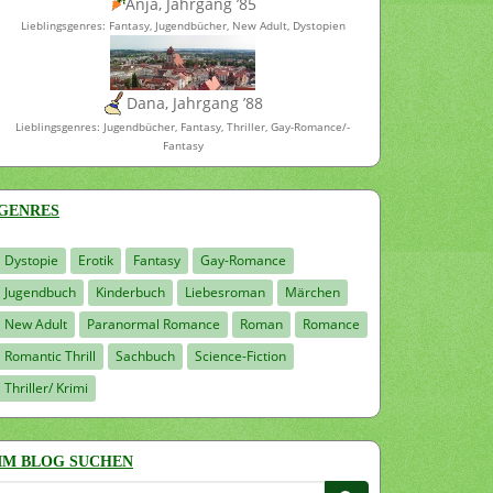
Anja, Jahrgang ’85
Lieblingsgenres: Fantasy, Jugendbücher, New Adult, Dystopien
Dana, Jahrgang ’88
Lieblingsgenres: Jugendbücher, Fantasy, Thriller, Gay-Romance/-
Fantasy
GENRES
Dystopie
Erotik
Fantasy
Gay-Romance
Jugendbuch
Kinderbuch
Liebesroman
Märchen
New Adult
Paranormal Romance
Roman
Romance
Romantic Thrill
Sachbuch
Science-Fiction
Thriller/ Krimi
IM BLOG SUCHEN
Suchen