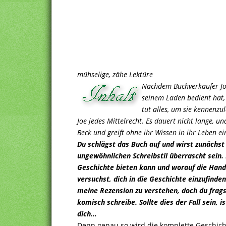
mühselige, zähe Lektüre
Nachdem Buchverkäufer Joe
seinem Laden bedient hat,
tut alles, um sie kennenzul
Joe jedes Mittelrecht. Es dauert nicht lange, u
Beck und greift ohne ihr Wissen in ihr Leben e
Du schlägst das Buch auf und wirst zunächst
ungewöhnlichen Schreibstil überrascht sein. 
Geschichte bieten kann und worauf die Hand
versuchst, dich in die Geschichte einzufinde
meine Rezension zu verstehen, doch du frags
komisch schreibe. Sollte dies der Fall sein, i
dich…
Denn genau so wird die komplette Geschichte