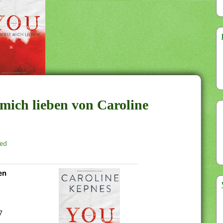
 mich lieben von Caroline
zed
en
7