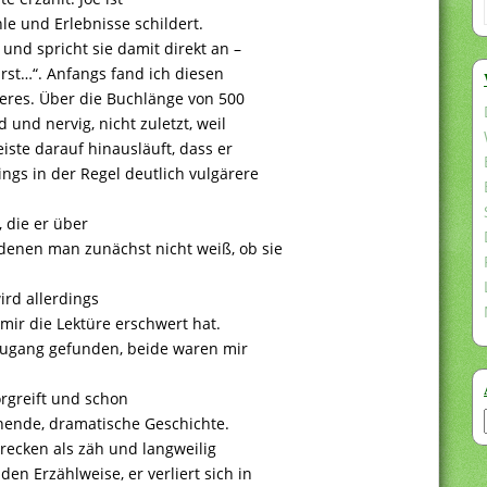
le und Erlebnisse schildert.
 und spricht sie damit direkt an –
irst…“. Anfangs fand ich diesen
nderes. Über die Buchlänge von 500
 und nervig, nicht zuletzt, weil
eiste darauf hinausläuft, dass er
ings in der Regel deutlich vulgärere
, die er über
denen man zunächst nicht weiß, ob sie
ird allerdings
 mir die Lektüre erschwert hat.
Zugang gefunden, beide waren mir
orgreift und schon
nnende, dramatische Geschichte.
trecken als zäh und langweilig
n Erzählweise, er verliert sich in