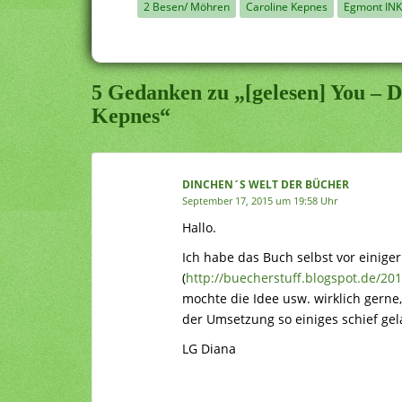
2 Besen/ Möhren
Caroline Kepnes
Egmont INK
5 Gedanken zu „[gelesen] You – D
Kepnes“
DINCHEN´S WELT DER BÜCHER
September 17, 2015 um 19:58 Uhr
Hallo.
Ich habe das Buch selbst vor einiger
(
http://buecherstuff.blogspot.de/20
mochte die Idee usw. wirklich gern
der Umsetzung so einiges schief gela
LG Diana