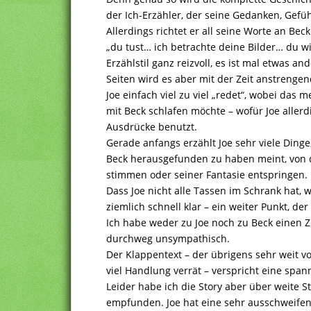
der Ich-Erzähler, der seine Gedanken, Gefüh
Allerdings richtet er all seine Worte an Beck
„du tust… ich betrachte deine Bilder… du w
Erzählstil ganz reizvoll, es ist mal etwas a
Seiten wird es aber mit der Zeit anstrengend
Joe einfach viel zu viel „redet“, wobei das m
mit Beck schlafen möchte – wofür Joe allerd
Ausdrücke benutzt.
Gerade anfangs erzählt Joe sehr viele Dinge
Beck herausgefunden zu haben meint, von 
stimmen oder seiner Fantasie entspringen.
Dass Joe nicht alle Tassen im Schrank hat, w
ziemlich schnell klar – ein weiter Punkt, der
Ich habe weder zu Joe noch zu Beck einen 
durchweg unsympathisch.
Der Klappentext – der übrigens sehr weit v
viel Handlung verrät – verspricht eine spa
Leider habe ich die Story aber über weite S
empfunden. Joe hat eine sehr ausschweifende