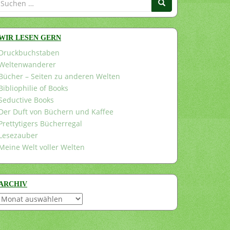
nach:
WIR LESEN GERN
Druckbuchstaben
Weltenwanderer
Bücher – Seiten zu anderen Welten
Bibliophilie of Books
Seductive Books
Der Duft von Büchern und Kaffee
Prettytigers Bücherregal
Lesezauber
Meine Welt voller Welten
ARCHIV
Archiv