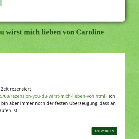
u wirst mich lieben von Caroline
 Zeit rezensiert
15/08/rezension-you-du-wirst-mich-lieben-von.html
). Ich
e, bin aber immer noch der festen Überzeugung, dass an
ufen ist.
ANTWORTEN