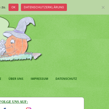
 zu.
OK
DATENSCHUTZERKLÄRUNG
E
ÜBER UNS
IMPRESSUM
DATENSCHUTZ
FOLGE UNS AUF: