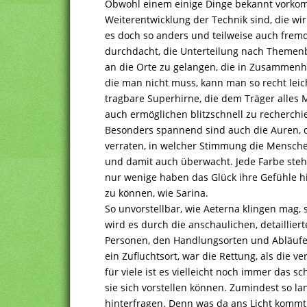
Obwohl einem einige Dinge bekannt vorkomm
Weiterentwicklung der Technik sind, die wir
es doch so anders und teilweise auch fremd.
durchdacht, die Unterteilung nach Themenbe
an die Orte zu gelangen, die in Zusammenh
die man nicht muss, kann man so recht lei
tragbare Superhirne, die dem Träger alles M
auch ermöglichen blitzschnell zu recherchi
Besonders spannend sind auch die Auren, d
verraten, in welcher Stimmung die Mensche
und damit auch überwacht. Jede Farbe ste
nur wenige haben das Glück ihre Gefühle h
zu können, wie Sarina.
So unvorstellbar, wie Aeterna klingen mag, 
wird es durch die anschaulichen, detaillie
Personen, den Handlungsorten und Abläufen
ein Zufluchtsort, war die Rettung, als die
für viele ist es vielleicht noch immer das 
sie sich vorstellen können. Zumindest so la
hinterfragen. Denn was da ans Licht kommt, 