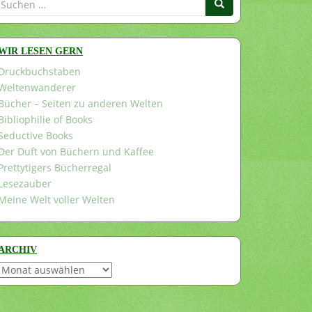
nach:
WIR LESEN GERN
Druckbuchstaben
Weltenwanderer
Bücher – Seiten zu anderen Welten
Bibliophilie of Books
Seductive Books
Der Duft von Büchern und Kaffee
Prettytigers Bücherregal
Lesezauber
Meine Welt voller Welten
ARCHIV
Archiv