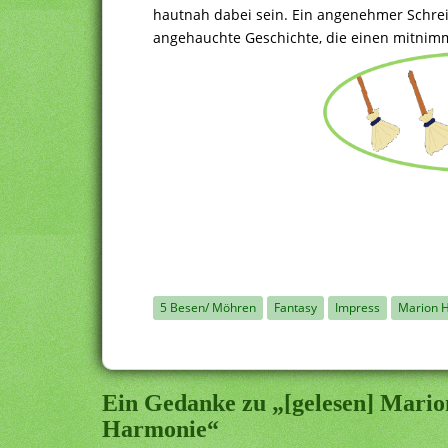
hautnah dabei sein. Ein angenehmer Schreib
angehauchte Geschichte, die einen mitnimmt
5 Besen/ Möhren
Fantasy
Impress
Marion 
Ein Gedanke zu „[gelesen] Mario
Harmonie“