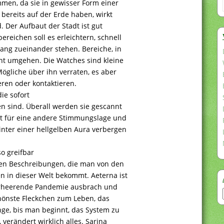
en, da sie in gewisser Form einer
 bereits auf der Erde haben, wirkt
 Der Aufbaut der Stadt ist gut
reichen soll es erleichtern, schnell
ang zueinander stehen. Bereiche, in
cht umgehen. Die Watches sind kleine
ögliche über ihn verraten, es aber
eren oder kontaktieren.
ie sofort
n sind. Überall werden sie gescannt
ht für eine andere Stimmungslage und
inter einer hellgelben Aura verbergen
so greifbar
rten Beschreibungen, die man von den
 in dieser Welt bekommt. Aeterna ist
 verheerende Pandemie ausbrach und
schönste Fleckchen zum Leben, das
nge, bis man beginnt, das System zu
verändert wirklich alles. Sarina