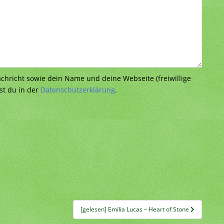
richt sowie dein Name und deine Webseite (freiwillige
st du in der
Datenschutzerklärung
.
[gelesen] Emilia Lucas – Heart of Stone