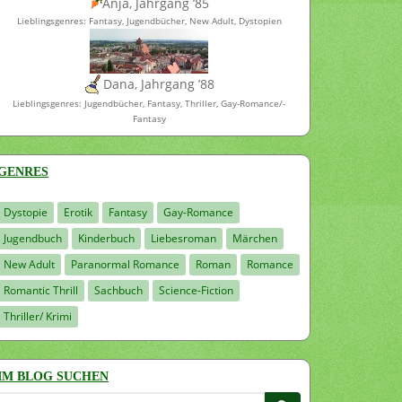
Anja, Jahrgang ’85
Lieblingsgenres: Fantasy, Jugendbücher, New Adult, Dystopien
Dana, Jahrgang ’88
Lieblingsgenres: Jugendbücher, Fantasy, Thriller, Gay-Romance/-
Fantasy
GENRES
Dystopie
Erotik
Fantasy
Gay-Romance
Jugendbuch
Kinderbuch
Liebesroman
Märchen
New Adult
Paranormal Romance
Roman
Romance
Romantic Thrill
Sachbuch
Science-Fiction
Thriller/ Krimi
IM BLOG SUCHEN
Suchen