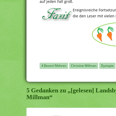
auf jeden Fall groß.
Ereignisreiche Fortsetz
die den Leser mit vielen
4 Besen/ Möhren
Christine Millman
Dystopie
5 Gedanken zu „[gelesen] Landsb
Millman“