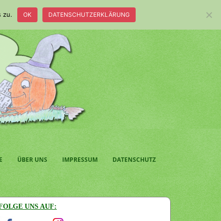
 zu.
OK
DATENSCHUTZERKLÄRUNG
E
ÜBER UNS
IMPRESSUM
DATENSCHUTZ
FOLGE UNS AUF: