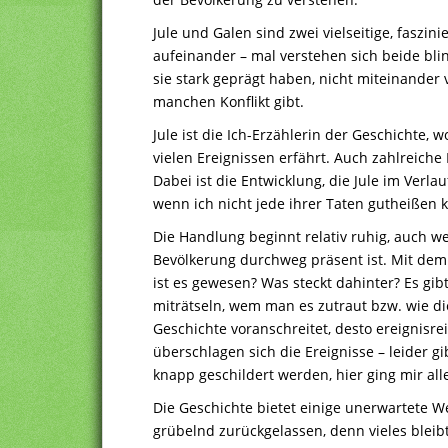
Jule und Galen sind zwei vielseitige, faszin
aufeinander – mal verstehen sich beide blin
sie stark geprägt haben, nicht miteinander
manchen Konflikt gibt.
Jule ist die Ich-Erzählerin der Geschichte,
vielen Ereignissen erfährt. Auch zahlreiche
Dabei ist die Entwicklung, die Jule im Verl
wenn ich nicht jede ihrer Taten gutheißen 
Die Handlung beginnt relativ ruhig, auch 
Bevölkerung durchweg präsent ist. Mit dem
ist es gewesen? Was steckt dahinter? Es gi
miträtseln, wem man es zutraut bzw. wie d
Geschichte voranschreitet, desto ereignisr
überschlagen sich die Ereignisse – leider g
knapp geschildert werden, hier ging mir all
Die Geschichte bietet einige unerwartete
grübelnd zurückgelassen, denn vieles bleib