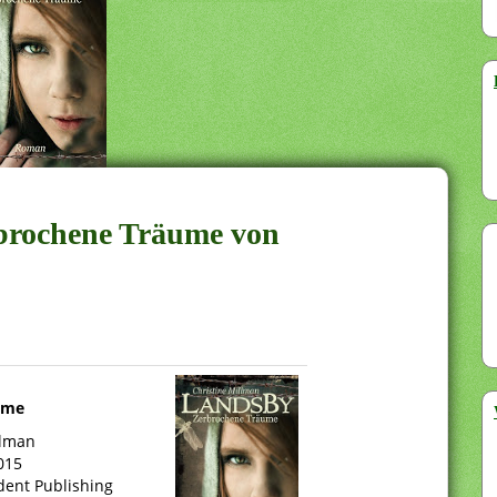
rbrochene Träume von
ume
llman
015
dent Publishing