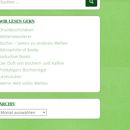
nach:
WIR LESEN GERN
Druckbuchstaben
Weltenwanderer
Bücher – Seiten zu anderen Welten
Bibliophilie of Books
Seductive Books
Der Duft von Büchern und Kaffee
Prettytigers Bücherregal
Lesezauber
Meine Welt voller Welten
ARCHIV
Archiv