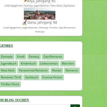
Anja, Jahrgang ’85
Lieblingsgenres: Fantasy, Jugendbücher, New Adult, Dystopien
Dana, Jahrgang ’88
Lieblingsgenres: Jugendbücher, Fantasy, Thriller, Gay-Romance/-
Fantasy
GENRES
Dystopie
Erotik
Fantasy
Gay-Romance
Jugendbuch
Kinderbuch
Liebesroman
Märchen
New Adult
Paranormal Romance
Roman
Romance
Romantic Thrill
Sachbuch
Science-Fiction
Thriller/ Krimi
IM BLOG SUCHEN
Suchen