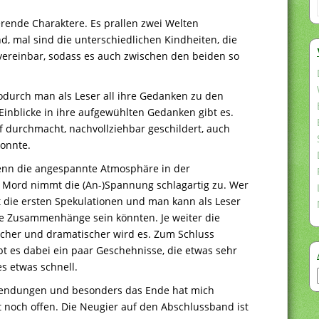
ierende Charaktere. Es prallen zwei Welten
d, mal sind die unterschiedlichen Kindheiten, die
 vereinbar, sodass es auch zwischen den beiden so
 wodurch man als Leser all ihre Gedanken zu den
 Einblicke in ihre aufgewühlten Gedanken gibt es.
auf durchmacht, nachvollziehbar geschildert, auch
konnte.
wenn die angespannte Atmosphäre in der
 Mord nimmt die (An-)Spannung schlagartig zu. Wer
bt die ersten Spekulationen und man kann als Leser
ie Zusammenhänge sein könnten. Je weiter die
eicher und dramatischer wird es. Zum Schluss
ibt es dabei ein paar Geschehnisse, die etwas sehr
es etwas schnell.
 Wendungen und besonders das Ende hat mich
t noch offen. Die Neugier auf den Abschlussband ist