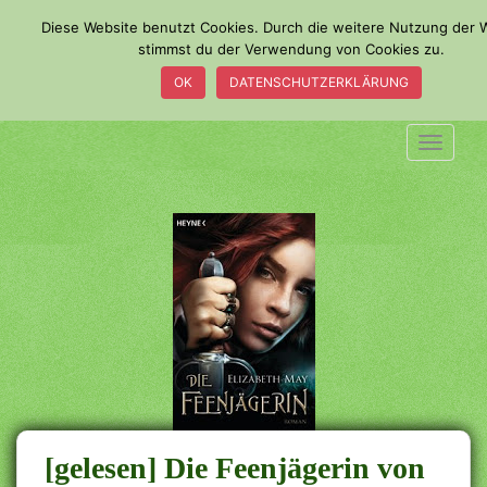
S
Diese Website benutzt Cookies. Durch die weitere Nutzung der 
k
stimmst du der Verwendung von Cookies zu.
i
OK
DATENSCHUTZERKLÄRUNG
p
t
o
TOGGLE
m
a
i
n
c
o
n
t
e
n
t
[gelesen] Die Feenjägerin von