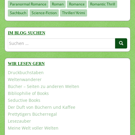
Paranormal Romance
Roman
Romance
Romantic Thrill
Sachbuch
Science-Fiction
Thriller/ Krimi
IM BLOG SUCHEN
Suchen
nach:
WIR LESEN GERN
Druckbuchstaben
Weltenwanderer
Bücher – Seiten zu anderen Welten
Bibliophilie of Books
Seductive Books
Der Duft von Büchern und Kaffee
Prettytigers Bücherregal
Lesezauber
Meine Welt voller Welten