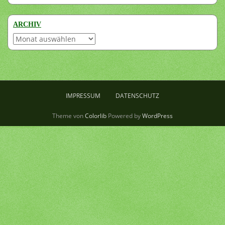
ARCHIV
Archiv
IMPRESSUM
DATENSCHUTZ
Theme von
Colorlib
Powered by
WordPress