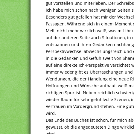
gut vorstellen und miterleben. Der Schreibs
ich habe mich schon nach wenigen Seiten se
Besonders gut gefallen hat mir der Wechse
Passagen. Während sich in einem Moment d
Melli nicht mehr wirklich weiß, was mit ihr
auf der anderen Seite auch Situationen, in 
entspannen und ihren Gedanken nachhängen
Perspektivwechsel abwechslungsreich und 
in die Gedanken und Gefühlswelt von Shane,
auf eine direkte Ich-Perspektive verzichtet w
Immer wieder gibt es Überraschungen un
Wendungen, die der Handlung eine neue Ri
Hoffnungen und Wünsche aufbaut, weiß man
richtigen Spur ist. Neben reichlich schwi
wieder Raum für sehr gefühlvolle Szenen, i
Vertrauen im Vordergrund stehen. Eine gute
wird.
Das Ende des Buches ist schön, für mich abe
gewusst, ob die angedeuteten Dinge wirklic
wird.