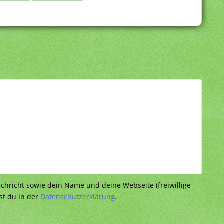
richt sowie dein Name und deine Webseite (freiwillige
st du in der
Datenschutzerklärung
.