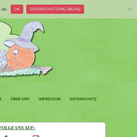
 zu.
OK
DATENSCHUTZERKLÄRUNG
E
ÜBER UNS
IMPRESSUM
DATENSCHUTZ
FOLGE UNS AUF: