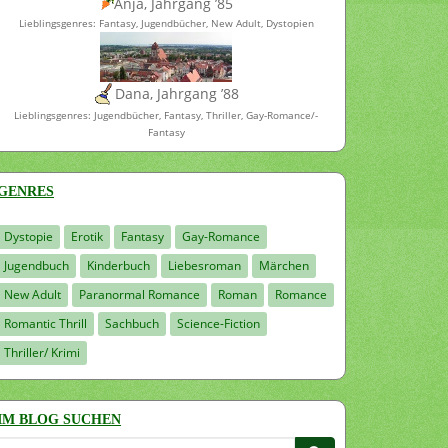
Anja, Jahrgang ’85
Lieblingsgenres: Fantasy, Jugendbücher, New Adult, Dystopien
Dana, Jahrgang ’88
Lieblingsgenres: Jugendbücher, Fantasy, Thriller, Gay-Romance/-
Fantasy
GENRES
Dystopie
Erotik
Fantasy
Gay-Romance
Jugendbuch
Kinderbuch
Liebesroman
Märchen
New Adult
Paranormal Romance
Roman
Romance
Romantic Thrill
Sachbuch
Science-Fiction
Thriller/ Krimi
IM BLOG SUCHEN
Suchen