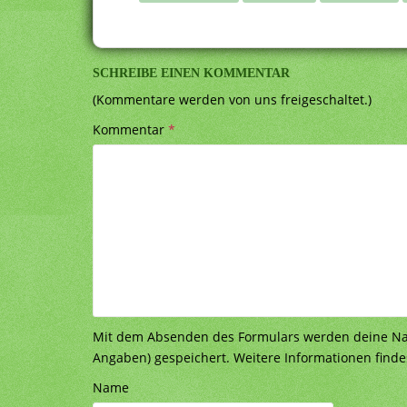
SCHREIBE EINEN KOMMENTAR
(Kommentare werden von uns freigeschaltet.)
Kommentar
*
Mit dem Absenden des Formulars werden deine Nach
Angaben) gespeichert. Weitere Informationen finde
Name