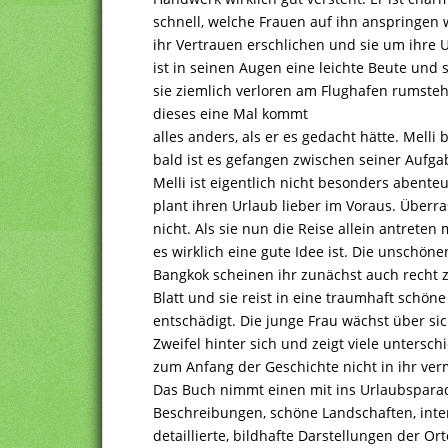
schnell, welche Frauen auf ihn anspringen
ihr Vertrauen erschlichen und sie um ihre U
ist in seinen Augen eine leichte Beute und
sie ziemlich verloren am Flughafen rumste
dieses eine Mal kommt
alles anders, als er es gedacht hätte. Mel
bald ist es gefangen zwischen seiner Aufg
Melli ist eigentlich nicht besonders abente
plant ihren Urlaub lieber im Voraus. Über
nicht. Als sie nun die Reise allein antreten 
es wirklich eine gute Idee ist. Die unschöne
Bangkok scheinen ihr zunächst auch recht 
Blatt und sie reist in eine traumhaft schöne
entschädigt. Die junge Frau wächst über sic
Zweifel hinter sich und zeigt viele unterschi
zum Anfang der Geschichte nicht in ihr ver
Das Buch nimmt einen mit ins Urlaubsparadi
Beschreibungen, schöne Landschaften, int
detaillierte, bildhafte Darstellungen der O