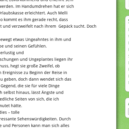
 werden. Im Handumdrehen hat er sich
rlaubskasse erleichtert. Auch Melli
 so kommt es ihm gerade recht, dass
ht und verzweifelt nach ihrem Gepäck sucht. Doch
li bewegt etwas Ungeahntes in ihm und
abe und seinen Gefühlen.
uerlustig und
raschungen und Ungeplantes liegen ihr
muss, hegt sie große Zweifel, ob
n Ereignisse zu Beginn der Reise in
zu geben, doch dann wendet sich das
 Gegend, die sie für viele Dinge
h selbst hinaus, lässt Ängste und
edliche Seiten von sich, die ich
mutet hätte.
es – tolle
eressante Sehenswürdigkeiten. Durch
rte und Personen kann man sich alles