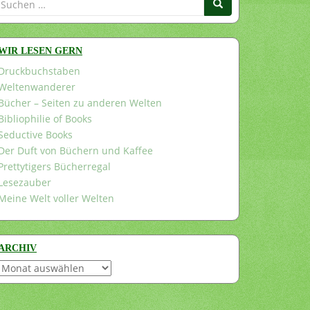
nach:
WIR LESEN GERN
Druckbuchstaben
Weltenwanderer
Bücher – Seiten zu anderen Welten
Bibliophilie of Books
Seductive Books
Der Duft von Büchern und Kaffee
Prettytigers Bücherregal
Lesezauber
Meine Welt voller Welten
ARCHIV
Archiv