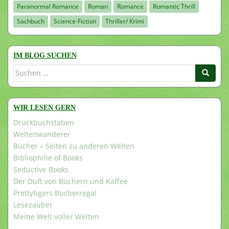
Paranormal Romance
Roman
Romance
Romantic Thrill
Sachbuch
Science-Fiction
Thriller/ Krimi
IM BLOG SUCHEN
Suchen
nach:
WIR LESEN GERN
Druckbuchstaben
Weltenwanderer
Bücher – Seiten zu anderen Welten
Bibliophilie of Books
Seductive Books
Der Duft von Büchern und Kaffee
Prettytigers Bücherregal
Lesezauber
Meine Welt voller Welten