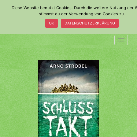
S
Diese Website benutzt Cookies. Durch die weitere Nutzung der 
k
stimmst du der Verwendung von Cookies zu.
i
OK
DATENSCHUTZERKLÄRUNG
p
t
o
TOGGLE
m
a
i
n
c
o
n
t
e
n
t