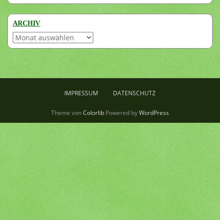
ARCHIV
Archiv
IMPRESSUM
DATENSCHUTZ
Theme von
Colorlib
Powered by
WordPress