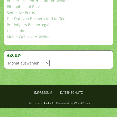
Bücher – Seiten zu anderen Welten
Bibliophilie of Books
Seductive Books
Der Duft von Büchern und Kaffee
Prettytigers Bücherregal
Lesezauber
Meine Welt voller Welten
ARCHIV
Archiv
IMPRESSUM
DATENSCHUTZ
Theme von
Colorlib
Powered by
WordPress