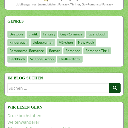
Lieblingsgenres: Jugendbücher, Fantasy, Thriller, Gay-Romance/-Fantasy
GENRES
Dystopie
Erotik
Fantasy
Gay-Romance
Jugendbuch
Kinderbuch
Liebesroman
Märchen
New Adult
Paranormal Romance
Roman
Romance
Romantic Thrill
Sachbuch
Science-Fiction
Thriller/ Krimi
IM BLOG SUCHEN
Suchen
nach:
WIR LESEN GERN
Druckbuchstaben
Weltenwanderer