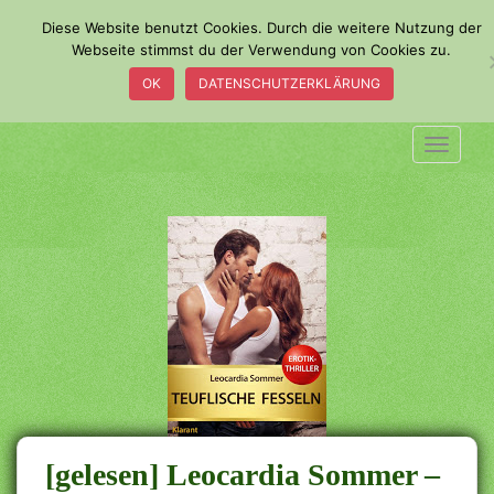
S
Diese Website benutzt Cookies. Durch die weitere Nutzung der
k
Webseite stimmst du der Verwendung von Cookies zu.
i
OK
DATENSCHUTZERKLÄRUNG
p
t
o
TOGGLE
m
a
i
n
c
o
n
t
e
n
t
[gelesen] Leocardia Sommer –