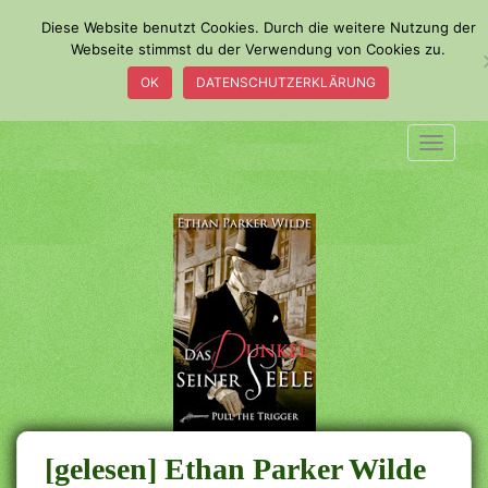
S
Diese Website benutzt Cookies. Durch die weitere Nutzung der
k
Webseite stimmst du der Verwendung von Cookies zu.
i
OK
DATENSCHUTZERKLÄRUNG
p
t
o
TOGGLE
m
a
i
n
c
o
n
t
e
n
t
[gelesen] Ethan Parker Wilde