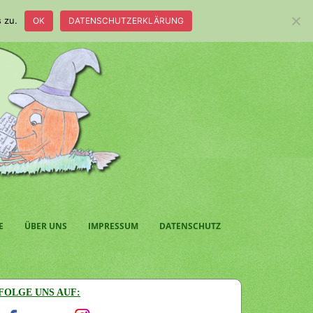
 zu.
OK
DATENSCHUTZERKLÄRUNG
E
ÜBER UNS
IMPRESSUM
DATENSCHUTZ
FOLGE UNS AUF: