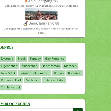
Anja, Jahrgang ’85
Lieblingsgenres: Fantasy, Jugendbücher, New Adult, Dystopien
Dana, Jahrgang ’88
Lieblingsgenres: Jugendbücher, Fantasy, Thriller, Gay-Romance/-
Fantasy
GENRES
Dystopie
Erotik
Fantasy
Gay-Romance
Jugendbuch
Kinderbuch
Liebesroman
Märchen
New Adult
Paranormal Romance
Roman
Romance
Romantic Thrill
Sachbuch
Science-Fiction
Thriller/ Krimi
IM BLOG SUCHEN
Suchen