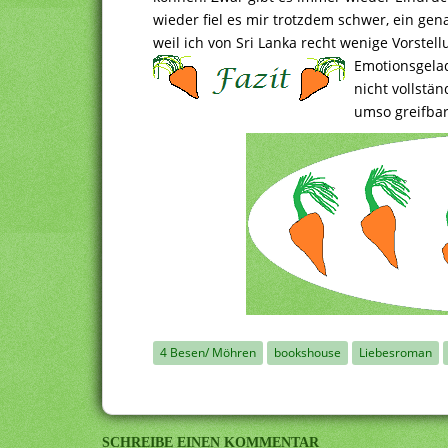
wieder fiel es mir trotzdem schwer, ein gen
weil ich von Sri Lanka recht wenige Vorstel
Emotionsgelad
nicht vollstä
umso greifbar
4 Besen/ Möhren
bookshouse
Liebesroman
SCHREIBE EINEN KOMMENTAR