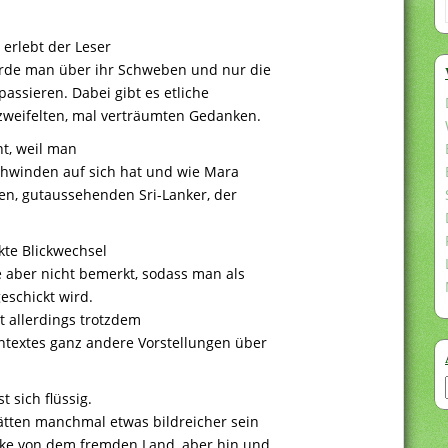
 erlebt der Leser
ürde man über ihr Schweben und nur die
ssieren. Dabei gibt es etliche
rzweifelten, mal verträumten Gedanken.
nt, weil man
chwinden auf sich hat und wie Mara
en, gutaussehenden Sri-Lanker, der
kte Blickwechsel
 aber nicht bemerkt, sodass man als
eschickt wird.
t allerdings trotzdem
ntextes ganz andere Vorstellungen über
t sich flüssig.
tten manchmal etwas bildreicher sein
cke von dem fremden Land, aber hin und