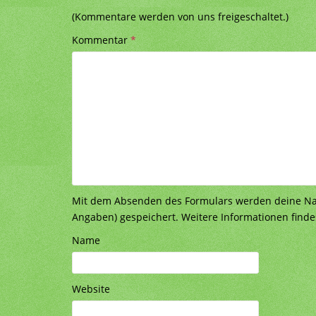
(Kommentare werden von uns freigeschaltet.)
Kommentar
*
Mit dem Absenden des Formulars werden deine Nach
Angaben) gespeichert. Weitere Informationen finde
Name
Website