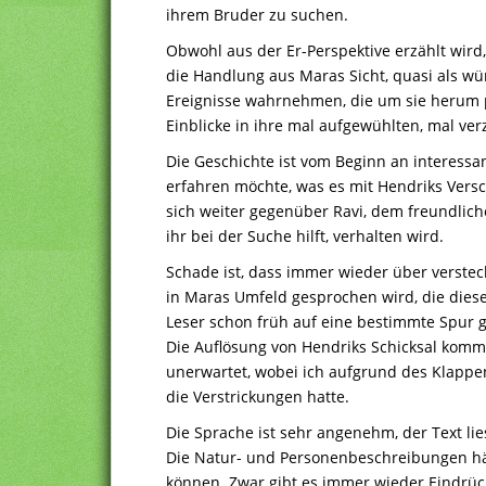
ihrem Bruder zu suchen.
Obwohl aus der Er-Perspektive erzählt wird,
die Handlung aus Maras Sicht, quasi als w
Ereignisse wahrnehmen, die um sie herum pa
Einblicke in ihre mal aufgewühlten, mal ve
Die Geschichte ist vom Beginn an interessa
erfahren möchte, was es mit Hendriks Vers
sich weiter gegenüber Ravi, dem freundlich
ihr bei der Suche hilft, verhalten wird.
Schade ist, dass immer wieder über verstec
in Maras Umfeld gesprochen wird, die diese
Leser schon früh auf eine bestimmte Spur g
Die Auflösung von Hendriks Schicksal komm
unerwartet, wobei ich aufgrund des Klappe
die Verstrickungen hatte.
Die Sprache ist sehr angenehm, der Text lies
Die Natur- und Personenbeschreibungen hä
können. Zwar gibt es immer wieder Eindrü