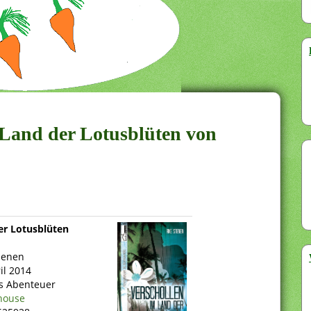
m Land der Lotusblüten von
er Lotusblüten
tienen
il 2014
s Abenteuer
house