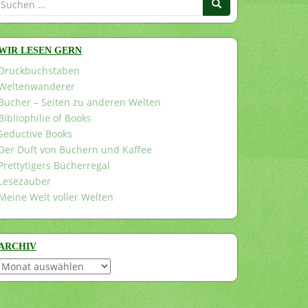
nach:
WIR LESEN GERN
Druckbuchstaben
Weltenwanderer
Bücher – Seiten zu anderen Welten
Bibliophilie of Books
Seductive Books
Der Duft von Büchern und Kaffee
Prettytigers Bücherregal
Lesezauber
Meine Welt voller Welten
ARCHIV
Archiv