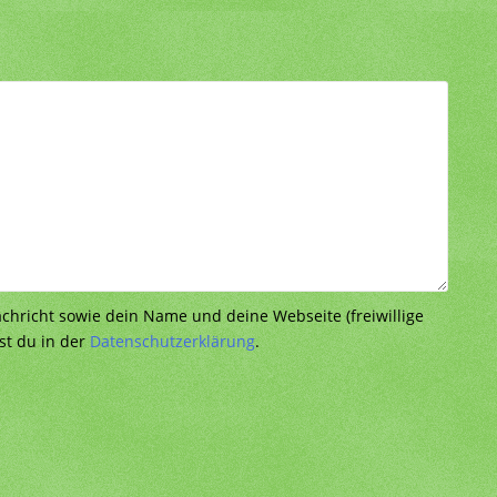
richt sowie dein Name und deine Webseite (freiwillige
st du in der
Datenschutzerklärung
.