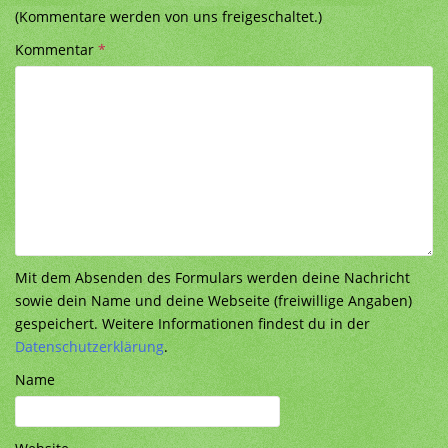
(Kommentare werden von uns freigeschaltet.)
Kommentar
*
Mit dem Absenden des Formulars werden deine Nachricht
sowie dein Name und deine Webseite (freiwillige Angaben)
gespeichert. Weitere Informationen findest du in der
Datenschutzerklärung
.
Name