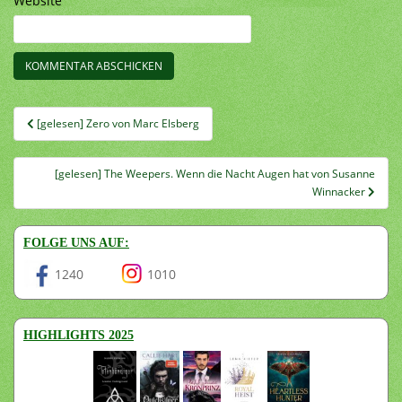
Website
Beitragsnavigation
[gelesen] Zero von Marc Elsberg
[gelesen] The Weepers. Wenn die Nacht Augen hat von Susanne
Winnacker
FOLGE UNS AUF:
1240
1010
HIGHLIGHTS 2025