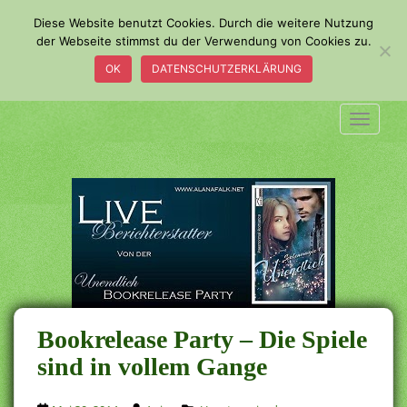
S
Diese Website benutzt Cookies. Durch die weitere Nutzung
k
der Webseite stimmst du der Verwendung von Cookies zu.
i
OK
DATENSCHUTZERKLÄRUNG
p
t
o
TOGGLE
m
a
i
n
c
o
n
t
e
n
Bookrelease Party – Die Spiele
t
sind in vollem Gange