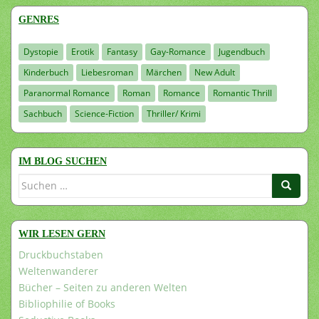
GENRES
Dystopie
Erotik
Fantasy
Gay-Romance
Jugendbuch
Kinderbuch
Liebesroman
Märchen
New Adult
Paranormal Romance
Roman
Romance
Romantic Thrill
Sachbuch
Science-Fiction
Thriller/ Krimi
IM BLOG SUCHEN
Suchen
nach:
WIR LESEN GERN
Druckbuchstaben
Weltenwanderer
Bücher – Seiten zu anderen Welten
Bibliophilie of Books