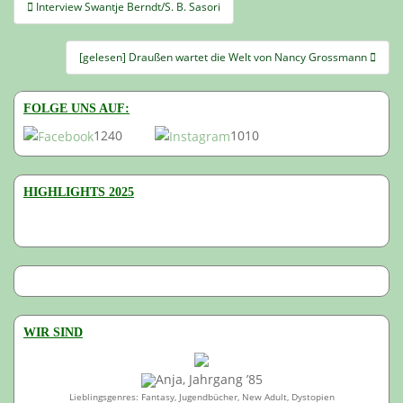
Beitragsnavigation
Interview Swantje Berndt/S. B. Sasori
[gelesen] Draußen wartet die Welt von Nancy Grossmann
FOLGE UNS AUF:
1240
1010
HIGHLIGHTS 2025
WIR SIND
Anja, Jahrgang ’85
Lieblingsgenres: Fantasy, Jugendbücher, New Adult, Dystopien