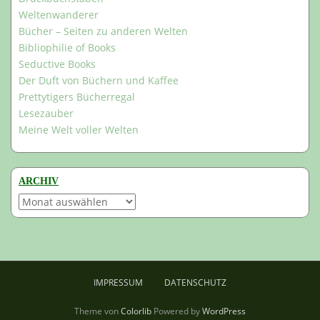
Weltenwanderer
Bücher – Seiten zu anderen Welten
Bibliophilie of Books
Seductive Books
Der Duft von Büchern und Kaffee
Prettytigers Bücherregal
Lesezauber
Meine Welt voller Welten
ARCHIV
Archiv
IMPRESSUM
DATENSCHUTZ
Theme von
Colorlib
Powered by
WordPress