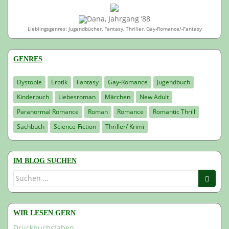
Dana, Jahrgang ’88
Lieblingsgenres: Jugendbücher, Fantasy, Thriller, Gay-Romance/-Fantasy
GENRES
Dystopie
Erotik
Fantasy
Gay-Romance
Jugendbuch
Kinderbuch
Liebesroman
Märchen
New Adult
Paranormal Romance
Roman
Romance
Romantic Thrill
Sachbuch
Science-Fiction
Thriller/ Krimi
IM BLOG SUCHEN
Suchen
nach:
WIR LESEN GERN
Druckbuchstaben