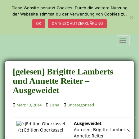
S
Diese Website benutzt Cookies. Durch die weitere Nutzung
k
der Webseite stimmst du der Verwendung von Cookies zu.
i
OK
DATENSCHUTZERKLÄRUNG
p
t
o
TOGGLE
m
a
i
n
[gelesen] Brigitte Lamberts
c
und Annette Reiter –
o
Ausgeweidet
n
t
e
März 13, 2014
Dana
Uncategorized
n
t
Ausgeweidet
Autoren: Brigitte Lamberts,
(c) Edition Oberkassel
Annette Reiter