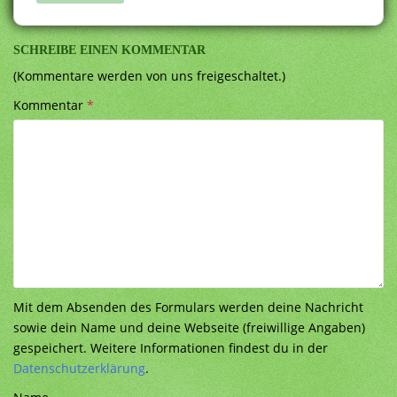
SCHREIBE EINEN KOMMENTAR
(Kommentare werden von uns freigeschaltet.)
Kommentar
*
Mit dem Absenden des Formulars werden deine Nachricht
sowie dein Name und deine Webseite (freiwillige Angaben)
gespeichert. Weitere Informationen findest du in der
Datenschutzerklärung
.