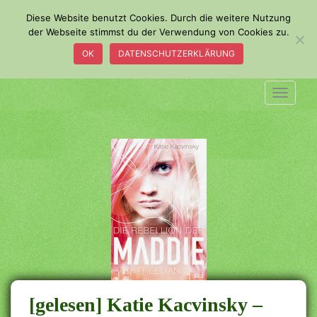
S
Diese Website benutzt Cookies. Durch die weitere Nutzung
k
der Webseite stimmst du der Verwendung von Cookies zu.
i
OK
DATENSCHUTZERKLÄRUNG
p
t
o
TOGGLE
m
a
i
n
c
o
n
t
e
n
t
[gelesen] Katie Kacvinsky –