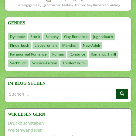
Lieblingsgenres: Jugendbücher, Fantasy, Thriller, Gay-Romance/-Fantasy
GENRES
Dystopie
Erotik
Fantasy
Gay-Romance
Jugendbuch
Kinderbuch
Liebesroman
Märchen
New Adult
Paranormal Romance
Roman
Romance
Romantic Thrill
Sachbuch
Science-Fiction
Thriller/ Krimi
IM BLOG SUCHEN
Suchen
nach:
WIR LESEN GERN
Druckbuchstaben
Weltenwanderer