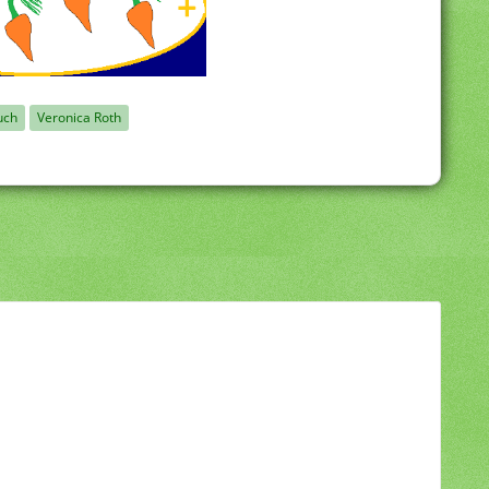
uch
Veronica Roth