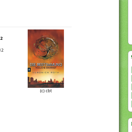
 2
12
(c) cbt