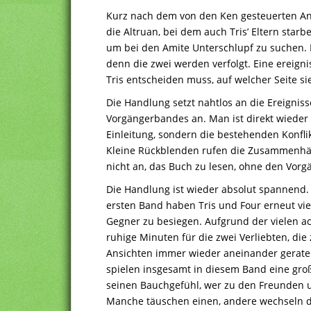
Kurz nach dem von den Ken gesteuerten Ang
die Altruan, bei dem auch Tris’ Eltern star
um bei den Amite Unterschlupf zu suchen. 
denn die zwei werden verfolgt. Eine ereignis
Tris entscheiden muss, auf welcher Seite si
Die Handlung setzt nahtlos an die Ereigniss
Vorgängerbandes an. Man ist direkt wieder 
Einleitung, sondern die bestehenden Konfli
Kleine Rückblenden rufen die Zusammenhäng
nicht an, das Buch zu lesen, ohne den Vorg
Die Handlung ist wieder absolut spannend.
ersten Band haben Tris und Four erneut vi
Gegner zu besiegen. Aufgrund der vielen a
ruhige Minuten für die zwei Verliebten, di
Ansichten immer wieder aneinander geraten
spielen insgesamt in diesem Band eine gro
seinen Bauchgefühl, wer zu den Freunden u
Manche täuschen einen, andere wechseln di