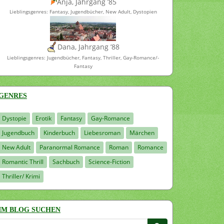
Anja, Jahrgang ’85
Lieblingsgenres: Fantasy, Jugendbücher, New Adult, Dystopien
Dana, Jahrgang ’88
Lieblingsgenres: Jugendbücher, Fantasy, Thriller, Gay-Romance/-
Fantasy
GENRES
Dystopie
Erotik
Fantasy
Gay-Romance
Jugendbuch
Kinderbuch
Liebesroman
Märchen
New Adult
Paranormal Romance
Roman
Romance
Romantic Thrill
Sachbuch
Science-Fiction
Thriller/ Krimi
IM BLOG SUCHEN
Suchen