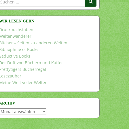
nach:
WIR LESEN GERN
Druckbuchstaben
Weltenwanderer
Bücher – Seiten zu anderen Welten
Bibliophilie of Books
Seductive Books
Der Duft von Büchern und Kaffee
Prettytigers Bücherregal
Lesezauber
Meine Welt voller Welten
ARCHIV
Archiv