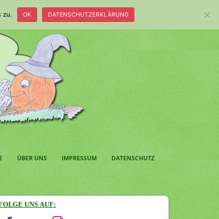
 zu.
OK
DATENSCHUTZERKLÄRUNG
E
ÜBER UNS
IMPRESSUM
DATENSCHUTZ
FOLGE UNS AUF: