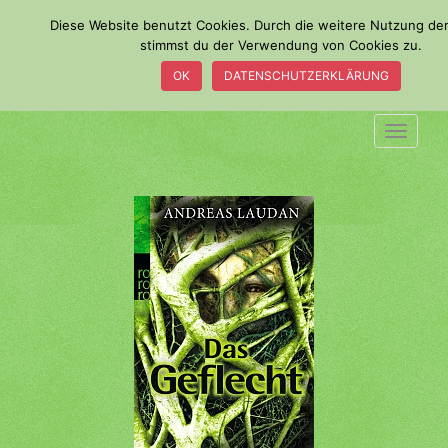
S
Diese Website benutzt Cookies. Durch die weitere Nutzung de
k
stimmst du der Verwendung von Cookies zu.
i
OK
DATENSCHUTZERKLÄRUNG
p
t
o
TOGGLE
m
a
i
n
c
o
n
t
e
n
t