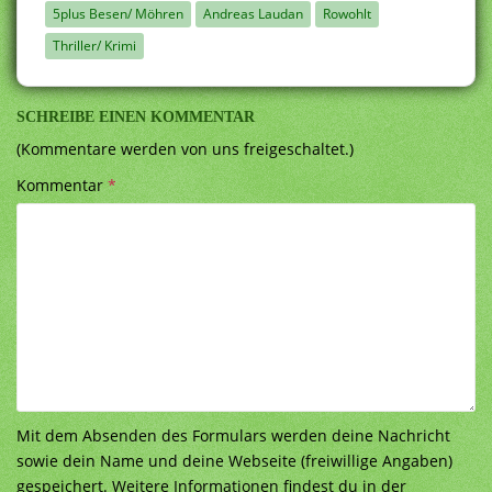
5plus Besen/ Möhren
Andreas Laudan
Rowohlt
Thriller/ Krimi
SCHREIBE EINEN KOMMENTAR
(Kommentare werden von uns freigeschaltet.)
Kommentar
*
Mit dem Absenden des Formulars werden deine Nachricht
sowie dein Name und deine Webseite (freiwillige Angaben)
gespeichert. Weitere Informationen findest du in der