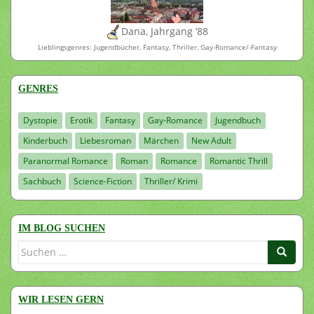
Dana, Jahrgang ’88
Lieblingsgenres: Jugendbücher, Fantasy, Thriller, Gay-Romance/-Fantasy
GENRES
Dystopie
Erotik
Fantasy
Gay-Romance
Jugendbuch
Kinderbuch
Liebesroman
Märchen
New Adult
Paranormal Romance
Roman
Romance
Romantic Thrill
Sachbuch
Science-Fiction
Thriller/ Krimi
IM BLOG SUCHEN
Suchen
nach:
WIR LESEN GERN