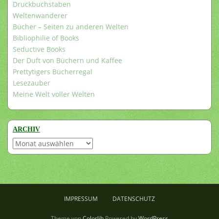
Druckbuchstaben
Weltenwanderer
Bücher – Seiten zu anderen Welten
Bibliophilie of Books
Seductive Books
Der Duft von Büchern und Kaffee
Prettytigers Bücherregal
Lesezauber
Meine Welt voller Welten
ARCHIV
Archiv
IMPRESSUM
DATENSCHUTZ
Theme von
Colorlib
Powered by
WordPress