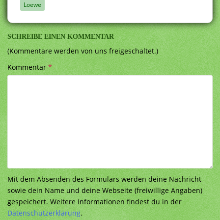
Loewe
SCHREIBE EINEN KOMMENTAR
(Kommentare werden von uns freigeschaltet.)
Kommentar
*
Mit dem Absenden des Formulars werden deine Nachricht
sowie dein Name und deine Webseite (freiwillige Angaben)
gespeichert. Weitere Informationen findest du in der
Datenschutzerklärung
.