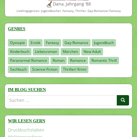
Dana, Jahrgang ’88
Lieblingsgenres: Jugendbücher, Fantasy, Thriller, Gay-Romance/-Fantasy
GENRES
Dystopie
Erotik
Fantasy
Gay-Romance
Jugendbuch
Kinderbuch
Liebesroman
Märchen
New Adult
Paranormal Romance
Roman
Romance
Romantic Thrill
Sachbuch
Science-Fiction
Thriller/ Krimi
IM BLOG SUCHEN
Suchen
nach:
WIR LESEN GERN
Druckbuchstaben
Weltenwanderer