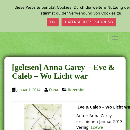
S
Diese Website benutzt Cookies. Durch die weitere Nutzung de
k
stimmst du der Verwendung von Cookies zu.
i
OK
DATENSCHUTZERKLÄRUNG
p
t
o
TOGGLE
m
a
i
n
[gelesen] Anna Carey – Eve &
c
Caleb – Wo Licht war
o
n
Januar 1, 2014
Dana
Rezension
t
e
n
Eve & Caleb – Wo Licht wa
t
Autor: Anna Carey
erschienen Januar 2013
Verlag:
Loewe