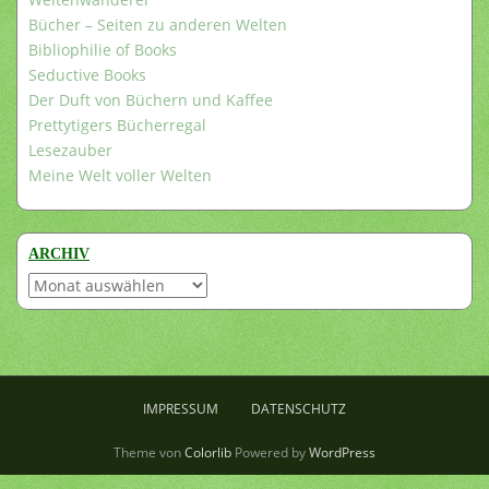
Bücher – Seiten zu anderen Welten
Bibliophilie of Books
Seductive Books
Der Duft von Büchern und Kaffee
Prettytigers Bücherregal
Lesezauber
Meine Welt voller Welten
ARCHIV
Archiv
IMPRESSUM
DATENSCHUTZ
Theme von
Colorlib
Powered by
WordPress