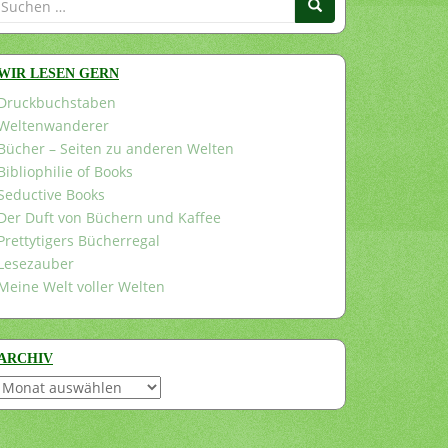
nach:
WIR LESEN GERN
Druckbuchstaben
Weltenwanderer
Bücher – Seiten zu anderen Welten
Bibliophilie of Books
Seductive Books
Der Duft von Büchern und Kaffee
Prettytigers Bücherregal
Lesezauber
Meine Welt voller Welten
ARCHIV
Archiv