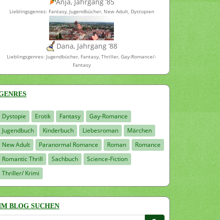
Anja, Jahrgang ’85
Lieblingsgenres: Fantasy, Jugendbücher, New Adult, Dystopien
Dana, Jahrgang ’88
Lieblingsgenres: Jugendbücher, Fantasy, Thriller, Gay-Romance/-
Fantasy
GENRES
Dystopie
Erotik
Fantasy
Gay-Romance
Jugendbuch
Kinderbuch
Liebesroman
Märchen
New Adult
Paranormal Romance
Roman
Romance
Romantic Thrill
Sachbuch
Science-Fiction
Thriller/ Krimi
IM BLOG SUCHEN
Suchen