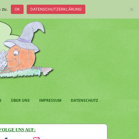
 zu.
OK
DATENSCHUTZERKLÄRUNG
E
ÜBER UNS
IMPRESSUM
DATENSCHUTZ
FOLGE UNS AUF: