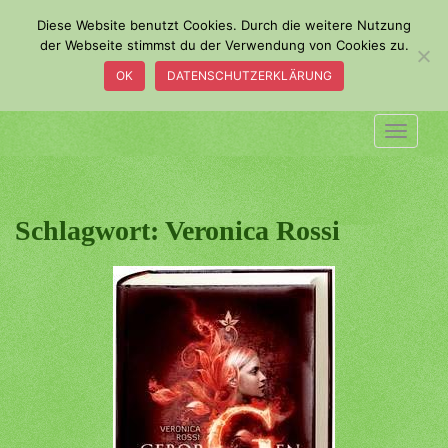
S
Diese Website benutzt Cookies. Durch die weitere Nutzung
k
der Webseite stimmst du der Verwendung von Cookies zu.
i
OK
DATENSCHUTZERKLÄRUNG
p
t
o
TOGGLE
m
a
i
n
Schlagwort:
Veronica Rossi
c
o
n
t
e
n
t