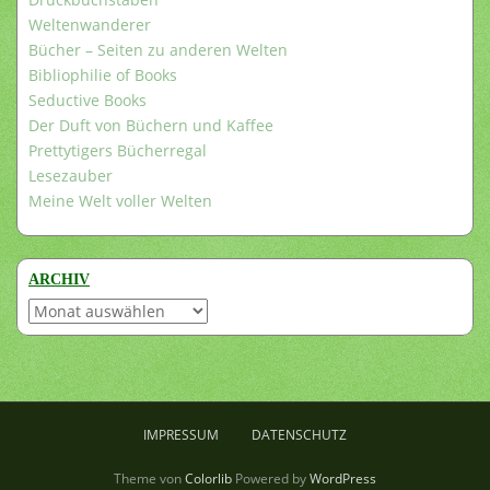
Weltenwanderer
Bücher – Seiten zu anderen Welten
Bibliophilie of Books
Seductive Books
Der Duft von Büchern und Kaffee
Prettytigers Bücherregal
Lesezauber
Meine Welt voller Welten
ARCHIV
Archiv
IMPRESSUM
DATENSCHUTZ
Theme von
Colorlib
Powered by
WordPress