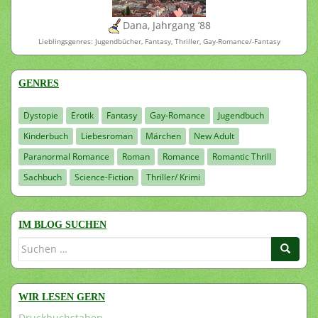
Dana, Jahrgang ’88
Lieblingsgenres: Jugendbücher, Fantasy, Thriller, Gay-Romance/-Fantasy
GENRES
Dystopie
Erotik
Fantasy
Gay-Romance
Jugendbuch
Kinderbuch
Liebesroman
Märchen
New Adult
Paranormal Romance
Roman
Romance
Romantic Thrill
Sachbuch
Science-Fiction
Thriller/ Krimi
IM BLOG SUCHEN
Suchen
nach:
WIR LESEN GERN
Druckbuchstaben