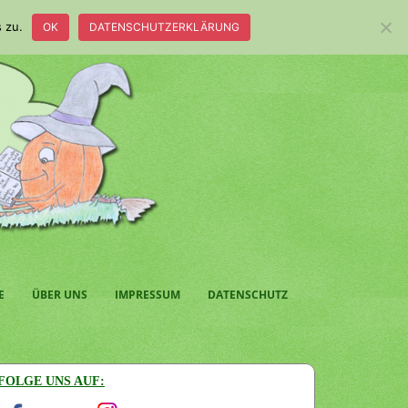
 zu.
OK
DATENSCHUTZERKLÄRUNG
E
ÜBER UNS
IMPRESSUM
DATENSCHUTZ
FOLGE UNS AUF: