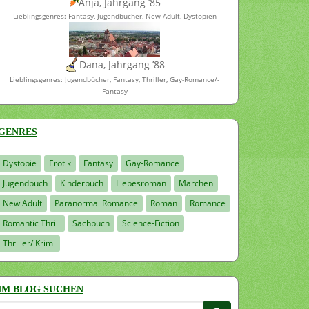
Anja, Jahrgang ’85
Lieblingsgenres: Fantasy, Jugendbücher, New Adult, Dystopien
Dana, Jahrgang ’88
Lieblingsgenres: Jugendbücher, Fantasy, Thriller, Gay-Romance/-
Fantasy
GENRES
Dystopie
Erotik
Fantasy
Gay-Romance
Jugendbuch
Kinderbuch
Liebesroman
Märchen
New Adult
Paranormal Romance
Roman
Romance
Romantic Thrill
Sachbuch
Science-Fiction
Thriller/ Krimi
IM BLOG SUCHEN
Suchen