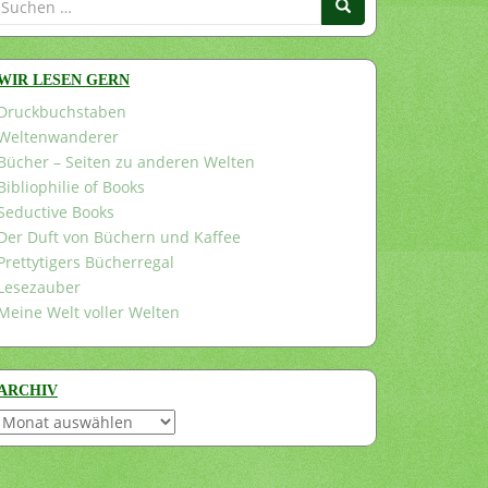
nach:
WIR LESEN GERN
Druckbuchstaben
Weltenwanderer
Bücher – Seiten zu anderen Welten
Bibliophilie of Books
Seductive Books
Der Duft von Büchern und Kaffee
Prettytigers Bücherregal
Lesezauber
Meine Welt voller Welten
ARCHIV
Archiv