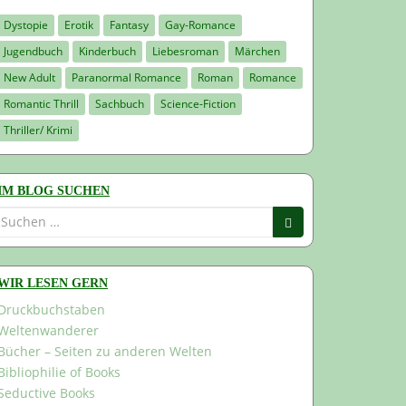
Dystopie
Erotik
Fantasy
Gay-Romance
Jugendbuch
Kinderbuch
Liebesroman
Märchen
New Adult
Paranormal Romance
Roman
Romance
Romantic Thrill
Sachbuch
Science-Fiction
Thriller/ Krimi
IM BLOG SUCHEN
Suchen
nach:
WIR LESEN GERN
Druckbuchstaben
Weltenwanderer
Bücher – Seiten zu anderen Welten
Bibliophilie of Books
Seductive Books