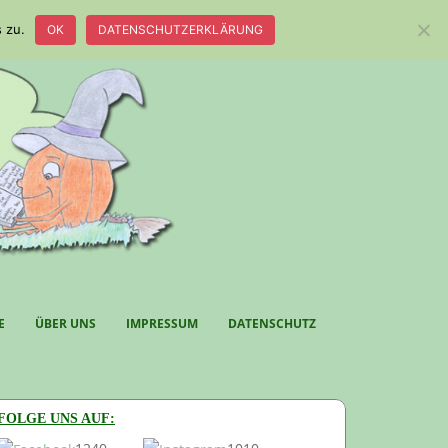
 zu.
OK
DATENSCHUTZERKLÄRUNG
E
ÜBER UNS
IMPRESSUM
DATENSCHUTZ
FOLGE UNS AUF: