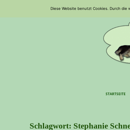
S
Diese Website benutzt Cookies. Durch die
k
i
p
t
o
m
a
i
n
c
o
n
t
STARTSEITE
e
n
t
Schlagwort:
Stephanie Schne