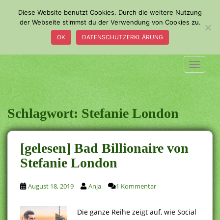
S
Diese Website benutzt Cookies. Durch die weitere Nutzung
k
der Webseite stimmst du der Verwendung von Cookies zu.
i
OK
DATENSCHUTZERKLÄRUNG
p
t
o
TOGGLE
m
a
i
n
Schlagwort:
Stefanie London
c
o
n
[gelesen] Bad Billionaire von
t
Stefanie London
e
n
t
August 18, 2019
Anja
1 Kommentar
Die ganze Reihe zeigt auf, wie Social