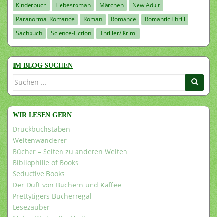
Kinderbuch
Liebesroman
Märchen
New Adult
Paranormal Romance
Roman
Romance
Romantic Thrill
Sachbuch
Science-Fiction
Thriller/ Krimi
IM BLOG SUCHEN
Suchen
nach:
WIR LESEN GERN
Druckbuchstaben
Weltenwanderer
Bücher – Seiten zu anderen Welten
Bibliophilie of Books
Seductive Books
Der Duft von Büchern und Kaffee
Prettytigers Bücherregal
Lesezauber