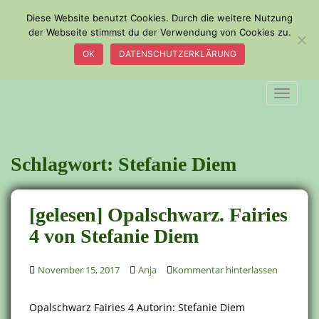
S
Diese Website benutzt Cookies. Durch die weitere Nutzung
k
der Webseite stimmst du der Verwendung von Cookies zu.
i
OK
DATENSCHUTZERKLÄRUNG
p
t
o
TOGGLE
m
a
i
n
Schlagwort:
Stefanie Diem
c
o
n
[gelesen] Opalschwarz. Fairies
t
4 von Stefanie Diem
e
n
t
November 15, 2017
Anja
Kommentar hinterlassen
Opalschwarz Fairies 4 Autorin: Stefanie Diem