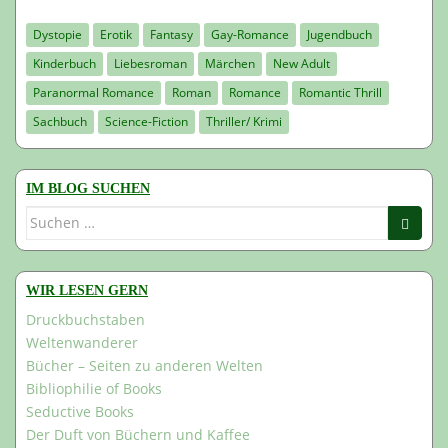
Dystopie
Erotik
Fantasy
Gay-Romance
Jugendbuch
Kinderbuch
Liebesroman
Märchen
New Adult
Paranormal Romance
Roman
Romance
Romantic Thrill
Sachbuch
Science-Fiction
Thriller/ Krimi
IM BLOG SUCHEN
Suchen
nach:
WIR LESEN GERN
Druckbuchstaben
Weltenwanderer
Bücher – Seiten zu anderen Welten
Bibliophilie of Books
Seductive Books
Der Duft von Büchern und Kaffee