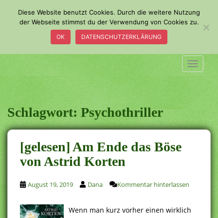
S
Diese Website benutzt Cookies. Durch die weitere Nutzung
k
der Webseite stimmst du der Verwendung von Cookies zu.
i
OK
DATENSCHUTZERKLÄRUNG
p
t
o
TOGGLE
m
a
i
n
Schlagwort:
Psychothriller
c
o
n
[gelesen] Am Ende das Böse
t
von Astrid Korten
e
n
t
August 19, 2019
Dana
Kommentar hinterlassen
Wenn man kurz vorher einen wirklich