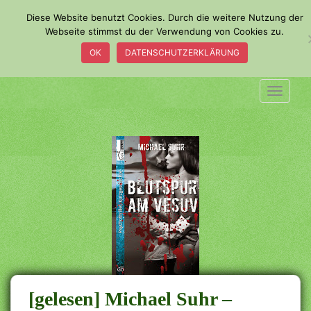
S
Diese Website benutzt Cookies. Durch die weitere Nutzung der
k
Webseite stimmst du der Verwendung von Cookies zu.
i
OK
DATENSCHUTZERKLÄRUNG
p
t
o
TOGGLE
m
a
i
n
c
o
n
t
e
n
t
[gelesen] Michael Suhr –