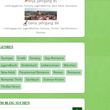
Anja, Jahrgang ’85
Lieblingsgenres: Fantasy, Jugendbücher, New Adult, Dystopien
Dana, Jahrgang ’88
Lieblingsgenres: Jugendbücher, Fantasy, Thriller, Gay-Romance/-
Fantasy
GENRES
Dystopie
Erotik
Fantasy
Gay-Romance
Jugendbuch
Kinderbuch
Liebesroman
Märchen
New Adult
Paranormal Romance
Roman
Romance
Romantic Thrill
Sachbuch
Science-Fiction
Thriller/ Krimi
IM BLOG SUCHEN
Suchen