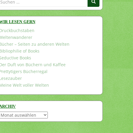
nach:
WIR LESEN GERN
Druckbuchstaben
Weltenwanderer
Bücher – Seiten zu anderen Welten
Bibliophilie of Books
Seductive Books
Der Duft von Büchern und Kaffee
Prettytigers Bücherregal
Lesezauber
Meine Welt voller Welten
ARCHIV
Archiv