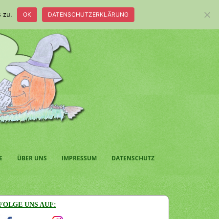
 zu.
OK
DATENSCHUTZERKLÄRUNG
E
ÜBER UNS
IMPRESSUM
DATENSCHUTZ
FOLGE UNS AUF: