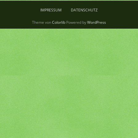
IMPRESSUM
DATENSCHUTZ
Theme von
Colorlib
Powered by
WordPress