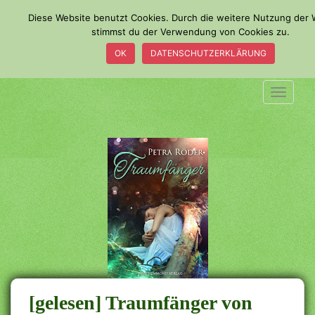
S
Diese Website benutzt Cookies. Durch die weitere Nutzung der 
k
stimmst du der Verwendung von Cookies zu.
i
OK
DATENSCHUTZERKLÄRUNG
p
t
o
TOGGLE
m
a
i
n
c
o
n
t
e
n
t
[gelesen] Traumfänger von