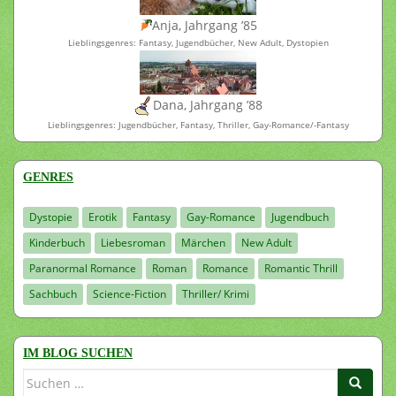
Anja, Jahrgang ’85
Lieblingsgenres: Fantasy, Jugendbücher, New Adult, Dystopien
Dana, Jahrgang ’88
Lieblingsgenres: Jugendbücher, Fantasy, Thriller, Gay-Romance/-Fantasy
GENRES
Dystopie
Erotik
Fantasy
Gay-Romance
Jugendbuch
Kinderbuch
Liebesroman
Märchen
New Adult
Paranormal Romance
Roman
Romance
Romantic Thrill
Sachbuch
Science-Fiction
Thriller/ Krimi
IM BLOG SUCHEN
Suchen