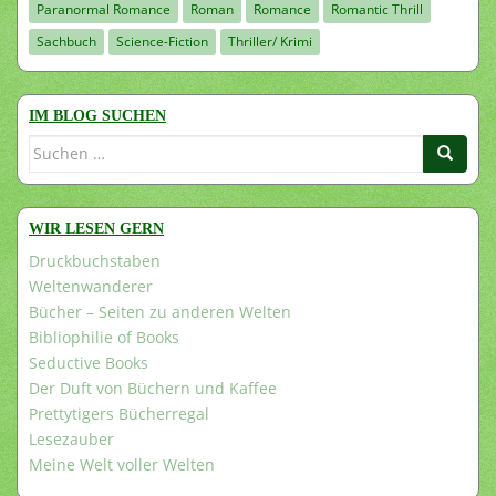
Paranormal Romance
Roman
Romance
Romantic Thrill
Sachbuch
Science-Fiction
Thriller/ Krimi
IM BLOG SUCHEN
Suchen
nach:
WIR LESEN GERN
Druckbuchstaben
Weltenwanderer
Bücher – Seiten zu anderen Welten
Bibliophilie of Books
Seductive Books
Der Duft von Büchern und Kaffee
Prettytigers Bücherregal
Lesezauber
Meine Welt voller Welten