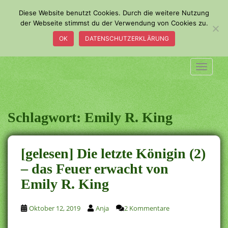
S
Diese Website benutzt Cookies. Durch die weitere Nutzung
k
der Webseite stimmst du der Verwendung von Cookies zu.
i
OK
DATENSCHUTZERKLÄRUNG
p
t
o
TOGGLE
m
a
i
n
Schlagwort:
Emily R. King
c
o
n
[gelesen] Die letzte Königin (2)
t
– das Feuer erwacht von
e
Emily R. King
n
t
Oktober 12, 2019
Anja
2 Kommentare