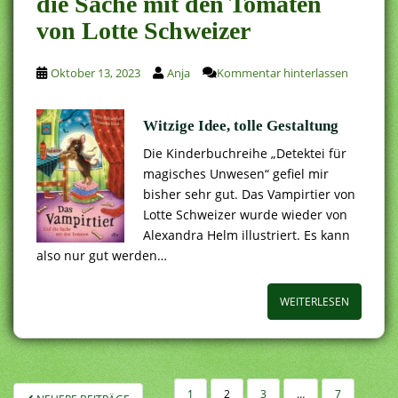
die Sache mit den Tomaten
von Lotte Schweizer
Oktober 13, 2023
Anja
Kommentar hinterlassen
Witzige Idee, tolle Gestaltung
Die Kinderbuchreihe „Detektei für
magisches Unwesen“ gefiel mir
bisher sehr gut. Das Vampirtier von
Lotte Schweizer wurde wieder von
Alexandra Helm illustriert. Es kann
also nur gut werden…
WEITERLESEN
SEITENNUMMERIERUNG
1
2
3
…
7