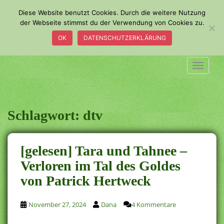
S
Diese Website benutzt Cookies. Durch die weitere Nutzung
k
der Webseite stimmst du der Verwendung von Cookies zu.
i
OK
DATENSCHUTZERKLÄRUNG
p
t
o
TOGGLE
m
a
i
n
Schlagwort:
dtv
c
o
n
[gelesen] Tara und Tahnee –
t
Verloren im Tal des Goldes
e
von Patrick Hertweck
n
t
November 27, 2024
Dana
4 Kommentare