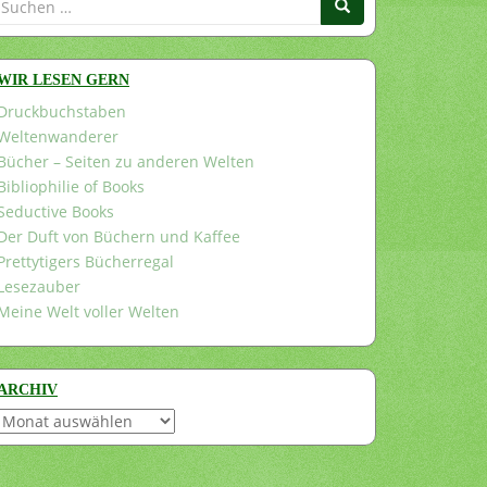
nach:
WIR LESEN GERN
Druckbuchstaben
Weltenwanderer
Bücher – Seiten zu anderen Welten
Bibliophilie of Books
Seductive Books
Der Duft von Büchern und Kaffee
Prettytigers Bücherregal
Lesezauber
Meine Welt voller Welten
ARCHIV
Archiv