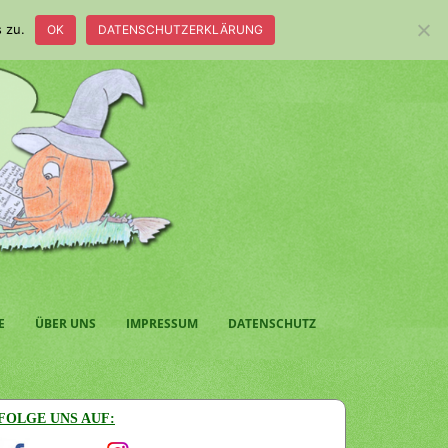
 zu.
OK
DATENSCHUTZERKLÄRUNG
E
ÜBER UNS
IMPRESSUM
DATENSCHUTZ
FOLGE UNS AUF: