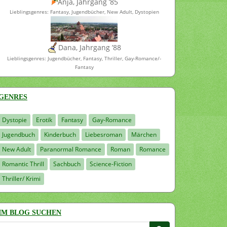
Anja, Jahrgang ’85
Lieblingsgenres: Fantasy, Jugendbücher, New Adult, Dystopien
Dana, Jahrgang ’88
Lieblingsgenres: Jugendbücher, Fantasy, Thriller, Gay-Romance/-
Fantasy
GENRES
Dystopie
Erotik
Fantasy
Gay-Romance
Jugendbuch
Kinderbuch
Liebesroman
Märchen
New Adult
Paranormal Romance
Roman
Romance
Romantic Thrill
Sachbuch
Science-Fiction
Thriller/ Krimi
IM BLOG SUCHEN
Suchen