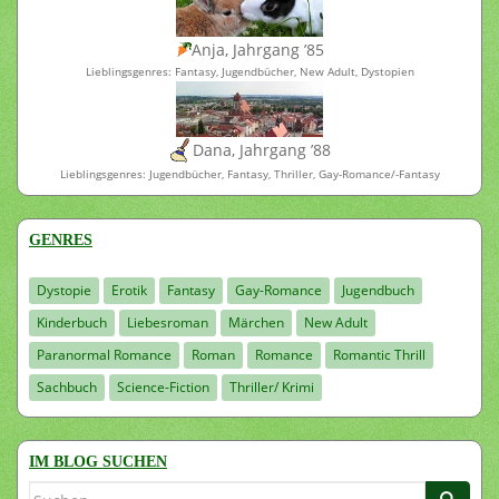
Anja, Jahrgang ’85
Lieblingsgenres: Fantasy, Jugendbücher, New Adult, Dystopien
Dana, Jahrgang ’88
Lieblingsgenres: Jugendbücher, Fantasy, Thriller, Gay-Romance/-Fantasy
GENRES
Dystopie
Erotik
Fantasy
Gay-Romance
Jugendbuch
Kinderbuch
Liebesroman
Märchen
New Adult
Paranormal Romance
Roman
Romance
Romantic Thrill
Sachbuch
Science-Fiction
Thriller/ Krimi
IM BLOG SUCHEN
Suchen