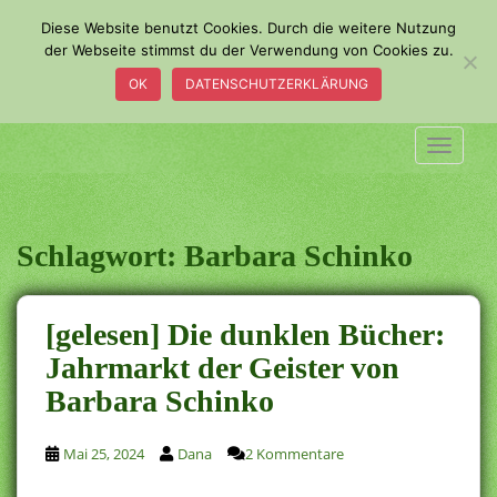
S
Diese Website benutzt Cookies. Durch die weitere Nutzung
k
der Webseite stimmst du der Verwendung von Cookies zu.
i
OK
DATENSCHUTZERKLÄRUNG
p
t
o
TOGGLE
m
a
i
n
Schlagwort:
Barbara Schinko
c
o
n
[gelesen] Die dunklen Bücher:
t
Jahrmarkt der Geister von
e
Barbara Schinko
n
t
Mai 25, 2024
Dana
2 Kommentare