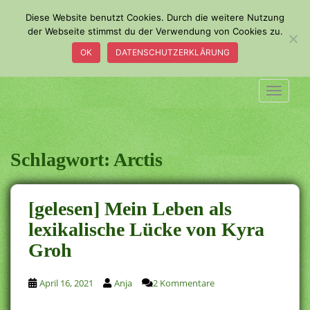
S
Diese Website benutzt Cookies. Durch die weitere Nutzung
k
der Webseite stimmst du der Verwendung von Cookies zu.
i
OK
DATENSCHUTZERKLÄRUNG
p
t
o
TOGGLE
m
a
i
n
Schlagwort:
Arctis
c
o
n
[gelesen] Mein Leben als
t
lexikalische Lücke von Kyra
e
Groh
n
t
April 16, 2021
Anja
2 Kommentare