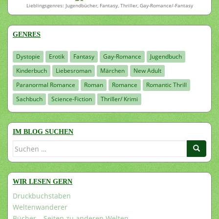
Lieblingsgenres: Jugendbücher, Fantasy, Thriller, Gay-Romance/-Fantasy
GENRES
Dystopie
Erotik
Fantasy
Gay-Romance
Jugendbuch
Kinderbuch
Liebesroman
Märchen
New Adult
Paranormal Romance
Roman
Romance
Romantic Thrill
Sachbuch
Science-Fiction
Thriller/ Krimi
IM BLOG SUCHEN
Suchen
nach:
WIR LESEN GERN
Druckbuchstaben
Weltenwanderer
Bücher – Seiten zu anderen Welten