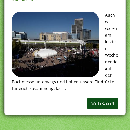
Auch
wir
waren
am
letzte
n
Woche
nende
auf
der
Buchmesse unterwegs und haben unsere Eindrücke
für euch zusammengefasst.
WEITERLESEN