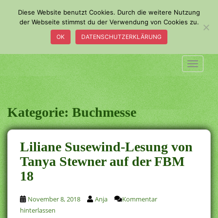
S
Diese Website benutzt Cookies. Durch die weitere Nutzung
k
der Webseite stimmst du der Verwendung von Cookies zu.
i
OK
DATENSCHUTZERKLÄRUNG
p
t
o
TOGGLE
m
a
i
n
Kategorie:
Buchmesse
c
o
n
Liliane Susewind-Lesung von
t
Tanya Stewner auf der FBM
e
18
n
t
November 8, 2018
Anja
Kommentar
hinterlassen