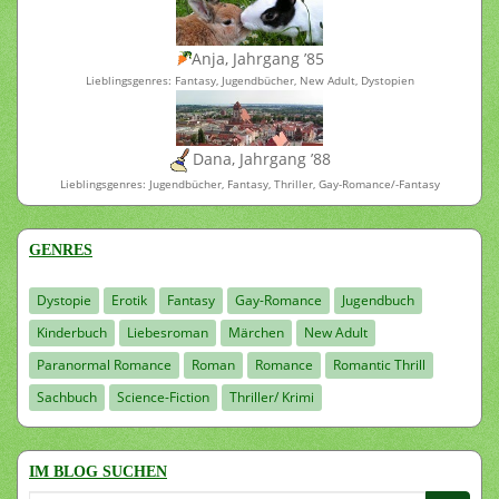
Anja, Jahrgang ’85
Lieblingsgenres: Fantasy, Jugendbücher, New Adult, Dystopien
Dana, Jahrgang ’88
Lieblingsgenres: Jugendbücher, Fantasy, Thriller, Gay-Romance/-Fantasy
GENRES
Dystopie
Erotik
Fantasy
Gay-Romance
Jugendbuch
Kinderbuch
Liebesroman
Märchen
New Adult
Paranormal Romance
Roman
Romance
Romantic Thrill
Sachbuch
Science-Fiction
Thriller/ Krimi
IM BLOG SUCHEN