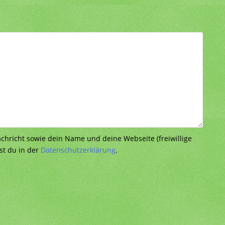
richt sowie dein Name und deine Webseite (freiwillige
st du in der
Datenschutzerklärung
.