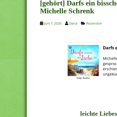
[gehört] Darfs ein bissc
Michelle Schrenk
Juni 7, 2026
Dana
Rezension
Darfs 
.
Michell
gesproc
erschien
ungekür
©dp Audio
.
.
.
leichte Liebe