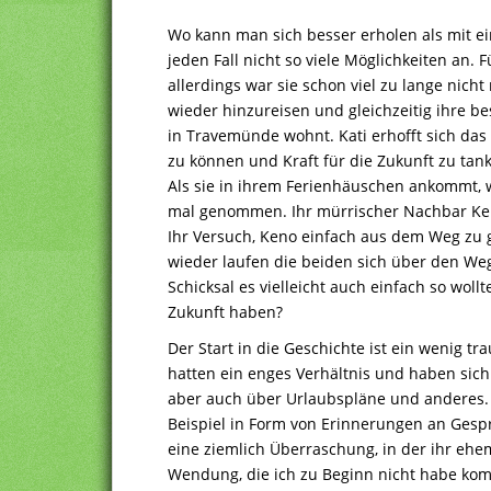
Wo kann man sich besser erholen als mit ein
jeden Fall nicht so viele Möglichkeiten an. F
allerdings war sie schon viel zu lange nich
wieder hinzureisen und gleichzeitig ihre be
in Travemünde wohnt. Kati erhofft sich da
zu können und Kraft für die Zukunft zu tan
Als sie in ihrem Ferienhäuschen ankommt, w
mal genommen. Ihr mürrischer Nachbar Keno
Ihr Versuch, Keno einfach aus dem Weg zu g
wieder laufen die beiden sich über den We
Schicksal es vielleicht auch einfach so wol
Zukunft haben?
Der Start in die Geschichte ist ein wenig tra
hatten ein enges Verhältnis und haben sich
aber auch über Urlaubspläne und anderes. 
Beispiel in Form von Erinnerungen an Gespr
eine ziemlich Überraschung, in der ihr ehem
Wendung, die ich zu Beginn nicht habe ko