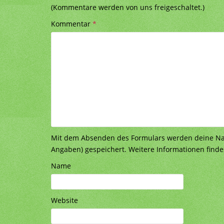
(Kommentare werden von uns freigeschaltet.)
Kommentar
*
Mit dem Absenden des Formulars werden deine Nach
Angaben) gespeichert. Weitere Informationen finde
Name
Website