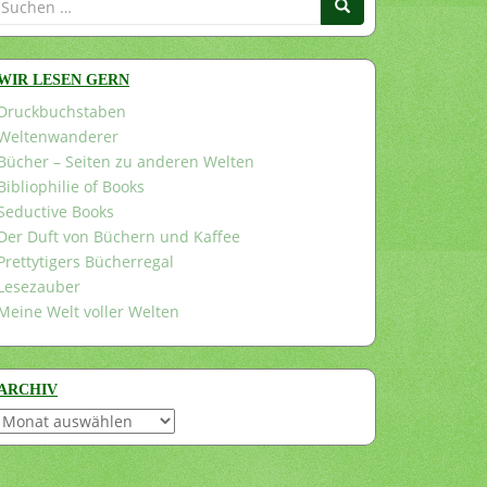
nach:
WIR LESEN GERN
Druckbuchstaben
Weltenwanderer
Bücher – Seiten zu anderen Welten
Bibliophilie of Books
Seductive Books
Der Duft von Büchern und Kaffee
Prettytigers Bücherregal
Lesezauber
Meine Welt voller Welten
ARCHIV
Archiv