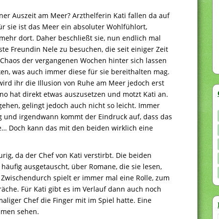
er Auszeit am Meer? Arzthelferin Kati fallen da auf
ür sie ist das Meer ein absoluter Wohlfühlort,
t mehr dort. Daher beschließt sie, nun endlich mal
ste Freundin Nele zu besuchen, die seit einiger Zeit
s Chaos der vergangenen Wochen hinter sich lassen
ken, was auch immer diese für sie bereithalten mag.
ird ihr die Illusion von Ruhe am Meer jedoch erst
 hat direkt etwas auszusetzen und motzt Kati an.
ehen, gelingt jedoch auch nicht so leicht. Immer
g und irgendwann kommt der Eindruck auf, dass das
lte… Doch kann das mit den beiden wirklich eine
urig, da der Chef von Kati verstirbt. Die beiden
 häufig ausgetauscht, über Romane, die sie lesen,
Zwischendurch spielt er immer mal eine Rolle, zum
äche. Für Kati gibt es im Verlauf dann auch noch
aliger Chef die Finger mit im Spiel hatte. Eine
mmen sehen.