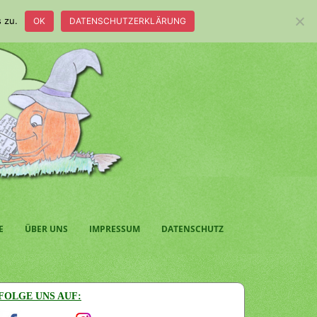
 zu.
OK
DATENSCHUTZERKLÄRUNG
E
ÜBER UNS
IMPRESSUM
DATENSCHUTZ
FOLGE UNS AUF: