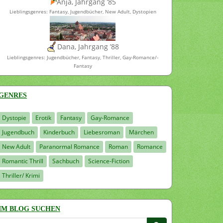
Anja, Jahrgang ’85
Lieblingsgenres: Fantasy, Jugendbücher, New Adult, Dystopien
Dana, Jahrgang ’88
Lieblingsgenres: Jugendbücher, Fantasy, Thriller, Gay-Romance/-
Fantasy
GENRES
Dystopie
Erotik
Fantasy
Gay-Romance
Jugendbuch
Kinderbuch
Liebesroman
Märchen
New Adult
Paranormal Romance
Roman
Romance
Romantic Thrill
Sachbuch
Science-Fiction
Thriller/ Krimi
IM BLOG SUCHEN
Suchen