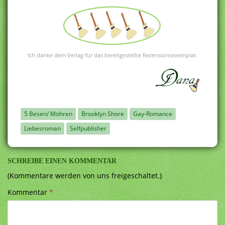
Ich danke dem Verlag für das bereitgestellte Rezensionsexemplar.
5 Besen/ Möhren
Brooklyn Shore
Gay-Romance
Liebesroman
Selfpublisher
SCHREIBE EINEN KOMMENTAR
(Kommentare werden von uns freigeschaltet.)
Kommentar
*