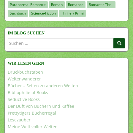
Paranormal Romance
Roman
Romance
Romantic Thrill
Sachbuch
Science-Fiction
Thriller/ Krimi
IM BLOG SUCHEN
Suchen
nach:
WIR LESEN GERN
Druckbuchstaben
Weltenwanderer
Bücher – Seiten zu anderen Welten
Bibliophilie of Books
Seductive Books
Der Duft von Büchern und Kaffee
Prettytigers Bücherregal
Lesezauber
Meine Welt voller Welten