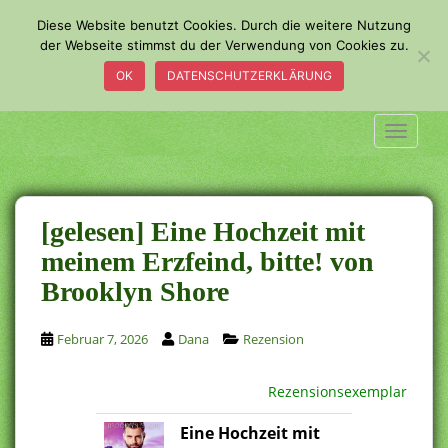
S
Diese Website benutzt Cookies. Durch die weitere Nutzung
k
der Webseite stimmst du der Verwendung von Cookies zu.
i
OK
DATENSCHUTZERKLÄRUNG
p
t
o
TOGGLE
m
a
i
n
[gelesen] Eine Hochzeit mit
c
meinem Erzfeind, bitte! von
o
Brooklyn Shore
n
t
e
Februar 7, 2026
Dana
Rezension
n
t
Rezensionsexemplar
Eine Hochzeit mit