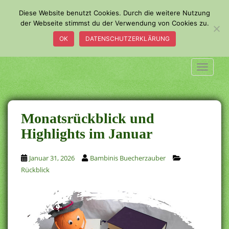
S
Diese Website benutzt Cookies. Durch die weitere Nutzung
k
der Webseite stimmst du der Verwendung von Cookies zu.
i
OK
DATENSCHUTZERKLÄRUNG
p
t
o
TOGGLE
m
a
i
n
Monatsrückblick und
c
Highlights im Januar
o
n
Januar 31, 2026
Bambinis Buecherzauber
t
Rückblick
e
n
t