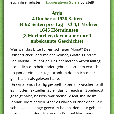
euch ihre liebsten
→kooperativen Spiele
vorstellt.
Anja
4 Bücher = 1936 Seiten
= Ø 62 Seiten pro Tag = Ø 4,1 Möhren
+ 1645 Hörminuten
(3 Hörbücher, davon aber nur 1
unbekannte Geschichte)
Was war das bitte für ein schräger Monat? Das
Osnabrücker Land meldet Schnee, Glatteis und 5x
Schulausfall im Januar. Das hat meinen Arbeitsalltag
ordentlich durcheinander gebracht. Zudem war ich
im Januar ein paar Tage krank, in denen ich mehr
geschlafen als gelesen habe.
Da wir abends häufig gespielt haben (inzwischen läuft
es mit dem aktuellen Spiel, das ich euch im Spielepost
gezeigt habe, besser), war meine Leseausbeute im
Januar übersichtlich. Aber es waren Bücher dabei, die
schon viel zu lange gewartet haben, dem SuB geht es
dieses Jahr ordentlich an den Kragen! Nun muss ich