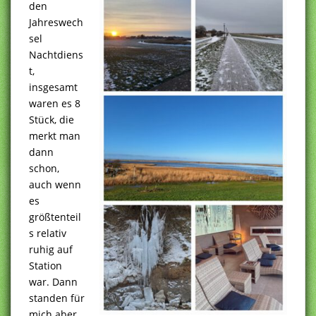
den
Jahreswech
sel
Nachtdiens
t,
insgesamt
waren es 8
Stück, die
merkt man
dann
schon,
auch wenn
es
größtenteil
s relativ
ruhig auf
Station
war. Dann
standen für
mich aber