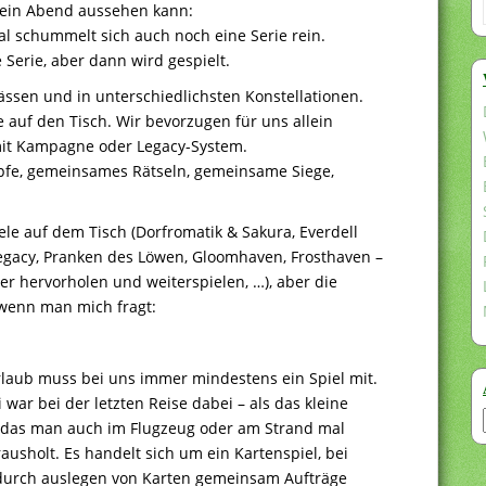
e ein Abend aussehen kann:
al schummelt sich auch noch eine Serie rein.
 Serie, aber dann wird gespielt.
ässen und in unterschiedlichsten Konstellationen.
auf den Tisch. Wir bevorzugen für uns allein
mit Kampagne oder Legacy-System.
e, gemeinsames Rätseln, gemeinsame Siege,
ele auf dem Tisch (Dorfromatik & Sakura, Everdell
egacy, Pranken des Löwen, Gloomhaven, Frosthaven –
r hervorholen und weiterspielen, …), aber die
 wenn man mich fragt:
laub muss bei uns immer mindestens ein Spiel mit.
 war bei der letzten Reise dabei – als das kleine
, das man auch im Flugzeug oder am Strand mal
ausholt. Es handelt sich um ein Kartenspiel, bei
urch auslegen von Karten gemeinsam Aufträge