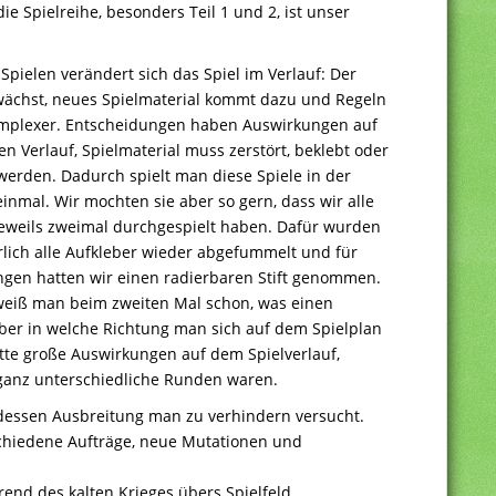
e Spielreihe, besonders Teil 1 und 2, ist unser
Spielen verändert sich das Spiel im Verlauf: Der
wächst, neues Spielmaterial kommt dazu und Regeln
mplexer. Entscheidungen haben Auswirkungen auf
en Verlauf, Spielmaterial muss zerstört, beklebt oder
werden. Dadurch spielt man diese Spiele in der
einmal. Wir mochten sie aber so gern, dass wir alle
 jeweils zweimal durchgespielt haben. Dafür wurden
rlich alle Aufkleber wieder abgefummelt und für
ngen hatten wir einen radierbaren Stift genommen.
weiß man beim zweiten Mal schon, was einen
aber in welche Richtung man sich auf dem Spielplan
tte große Auswirkungen auf dem Spielverlauf,
ganz unterschiedliche Runden waren.
 dessen Ausbreitung man zu verhindern versucht.
schiedene Aufträge, neue Mutationen und
end des kalten Krieges übers Spielfeld.