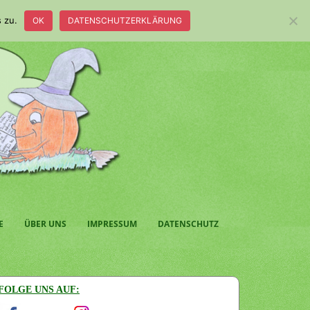
 zu.
OK
DATENSCHUTZERKLÄRUNG
E
ÜBER UNS
IMPRESSUM
DATENSCHUTZ
FOLGE UNS AUF: