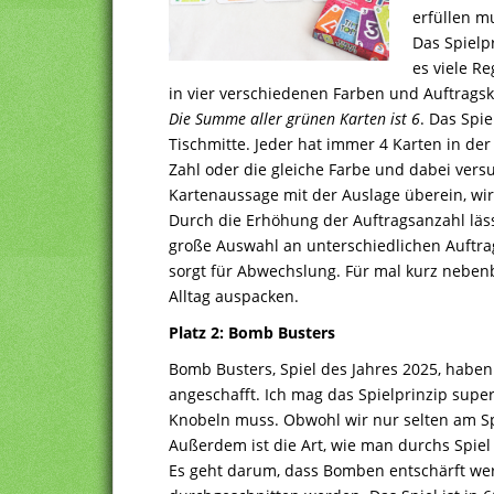
erfüllen m
Das Spielpr
es viele Re
in vier verschiedenen Farben und Auftrags
Die Summe aller grünen Karten ist 6
. Das Spie
Tischmitte. Jeder hat immer 4 Karten in de
Zahl oder die gleiche Farbe und dabei vers
Kartenaussage mit der Auslage überein, wir
Durch die Erhöhung der Auftragsanzahl lässt
große Auswahl an unterschiedlichen Auftrag
sorgt für Abwechslung. Für mal kurz nebenbei
Alltag auspacken.
Platz 2: Bomb Busters
Bomb Busters, Spiel des Jahres 2025, haben 
angeschafft. Ich mag das Spielprinzip sup
Knobeln muss. Obwohl wir nur selten am Sp
Außerdem ist die Art, wie man durchs Spiel 
Es geht darum, dass Bomben entschärft we