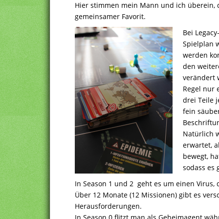
Hier stimmen mein Mann und ich überein, di
gemeinsamer Favorit.
Bei Legacy-
Spielplan 
werden ko
den weiter
verändert 
Regel nur 
drei Teile
fein säube
Beschriftu
Natürlich 
erwartet, 
bewegt, ha
sodass es 
In Season 1 und 2 geht es um einen Virus,
Über 12 Monate (12 Missionen) gibt es ver
Herausforderungen.
In Season 0 flitzt man als Geheimagent währ