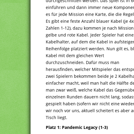
durchgeschnitten werden. Das Spiel ist in 66
einführen und dann immer neue Komponente
es für jede Mission eine Karte, die die Regel
Es gibt eine feste Anzahl blauer Kabel (je 4x
Zahlen 1-12), dazu kommen je nach Mission
gelbe und rote Kabel. Jeder Spieler hat ein
Kabelhalter, auf dem die Kabel in aufsteig
Reihenfolge platziert werden. Nun gilt es, b
Kabel mit dem gleichen Wert
durchzuschneiden. Dafür muss man
herausfinden, welcher Mitspieler das entsp
zwei Spielern bekommen beide je 2 Kabelhal
einfacher macht, weil man halt die Hälfte der
man zwar weiß, welche Kabel das Gegenüber
einzelnen Runden dauern nicht lang, sodas
gespielt haben (sofern wir nicht eine wied
wir noch vor uns, aktuell scheitert es aber
Tisch liegt.
Platz 1: Pandemic Legacy (1-3)