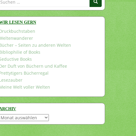
nach:
WIR LESEN GERN
Druckbuchstaben
Weltenwanderer
Bücher – Seiten zu anderen Welten
Bibliophilie of Books
Seductive Books
Der Duft von Büchern und Kaffee
Prettytigers Bücherregal
Lesezauber
Meine Welt voller Welten
ARCHIV
Archiv