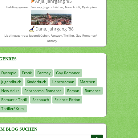
Anja, Jahrgang ’85
Lieblingsgenres: Fantasy, Jugendbücher, New Adult, Dystopien
Dana, Jahrgang ’88
Lieblingsgenres: Jugendbücher, Fantasy, Thriller, Gay-Romance/-
Fantasy
GENRES
Dystopie
Erotik
Fantasy
Gay-Romance
Jugendbuch
Kinderbuch
Liebesroman
Märchen
New Adult
Paranormal Romance
Roman
Romance
Romantic Thrill
Sachbuch
Science-Fiction
Thriller/ Krimi
IM BLOG SUCHEN
Suchen