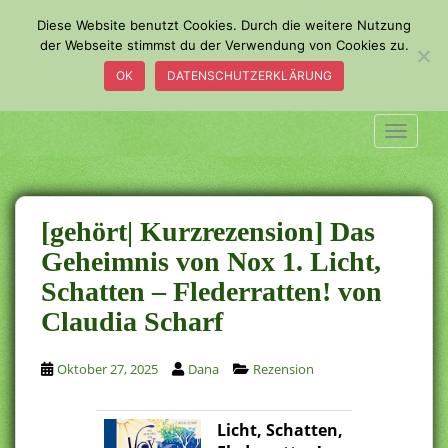
S
Diese Website benutzt Cookies. Durch die weitere Nutzung
k
der Webseite stimmst du der Verwendung von Cookies zu.
i
OK
DATENSCHUTZERKLÄRUNG
p
t
o
TOGGLE
m
a
i
n
[gehört| Kurzrezension] Das
c
Geheimnis von Nox 1. Licht,
o
Schatten – Flederratten! von
n
t
Claudia Scharf
e
n
Oktober 27, 2025
Dana
Rezension
t
Licht, Schatten,