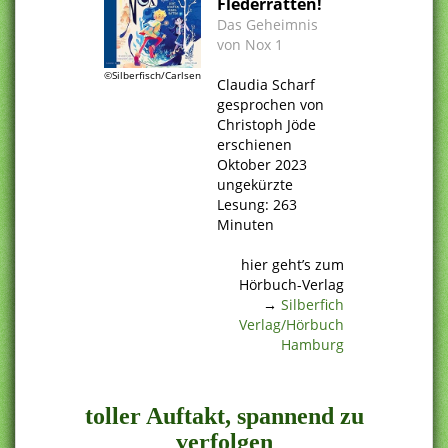
Flederratten!
Das Geheimnis
von Nox 1
.
©Silberfisch/Carlsen
Claudia Scharf
gesprochen von
Christoph Jöde
erschienen
Oktober 2023
ungekürzte
Lesung: 263
Minuten
.
hier geht’s zum
Hörbuch-Verlag
→
Silberfich
Verlag/Hörbuch
Hamburg
.
toller Auftakt, spannend zu
verfolgen