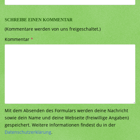
SCHREIBE EINEN KOMMENTAR
(Kommentare werden von uns freigeschaltet.)
Kommentar
*
Mit dem Absenden des Formulars werden deine Nachricht
sowie dein Name und deine Webseite (freiwillige Angaben)
gespeichert. Weitere Informationen findest du in der
Datenschutzerklärung
.