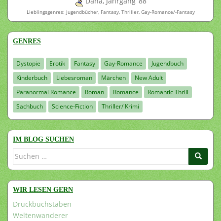
Dana, Jahrgang ’88
Lieblingsgenres: Jugendbücher, Fantasy, Thriller, Gay-Romance/-Fantasy
GENRES
Dystopie
Erotik
Fantasy
Gay-Romance
Jugendbuch
Kinderbuch
Liebesroman
Märchen
New Adult
Paranormal Romance
Roman
Romance
Romantic Thrill
Sachbuch
Science-Fiction
Thriller/ Krimi
IM BLOG SUCHEN
Suchen
nach:
WIR LESEN GERN
Druckbuchstaben
Weltenwanderer