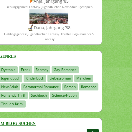
Anja, Jahrgang ’85
Lieblingsgenres: Fantasy, Jugendbücher, New Adult, Dystopien
Dana, Jahrgang ’88
Lieblingsgenres: Jugendbücher, Fantasy, Thriller, Gay-Romance/-
Fantasy
GENRES
Dystopie
Erotik
Fantasy
Gay-Romance
Jugendbuch
Kinderbuch
Liebesroman
Märchen
New Adult
Paranormal Romance
Roman
Romance
Romantic Thrill
Sachbuch
Science-Fiction
Thriller/ Krimi
IM BLOG SUCHEN
Suchen