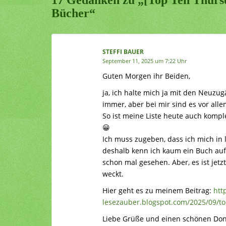
Bücher“
STEFFI BAUER
September 11, 2025 um 7:22 Uhr
Guten Morgen ihr Beiden,
ja, ich halte mich ja mit den Neuzu
immer, aber bei mir sind es vor alle
So ist meine Liste heute auch komple
😀
Ich muss zugeben, dass ich mich in 
deshalb kenn ich kaum ein Buch auf 
schon mal gesehen. Aber, es ist jetz
weckt.
Hier geht es zu meinem Beitrag:
htt
lesezauber.blogspot.com/2025/09/to
Liebe Grüße und einen schönen Don