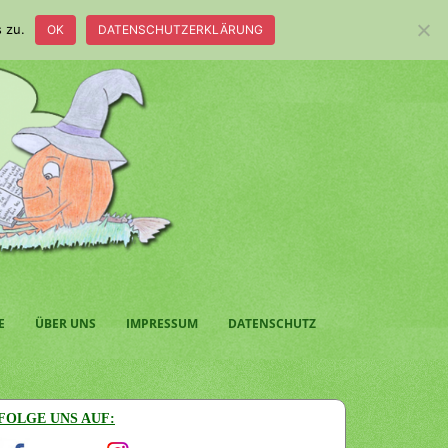
 zu.
OK
DATENSCHUTZERKLÄRUNG
E
ÜBER UNS
IMPRESSUM
DATENSCHUTZ
FOLGE UNS AUF: