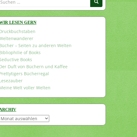
nach:
WIR LESEN GERN
Druckbuchstaben
Weltenwanderer
Bücher – Seiten zu anderen Welten
Bibliophilie of Books
Seductive Books
Der Duft von Büchern und Kaffee
Prettytigers Bücherregal
Lesezauber
Meine Welt voller Welten
ARCHIV
Archiv