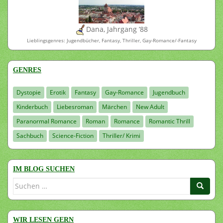
Dana, Jahrgang ’88
Lieblingsgenres: Jugendbücher, Fantasy, Thriller, Gay-Romance/-Fantasy
GENRES
Dystopie
Erotik
Fantasy
Gay-Romance
Jugendbuch
Kinderbuch
Liebesroman
Märchen
New Adult
Paranormal Romance
Roman
Romance
Romantic Thrill
Sachbuch
Science-Fiction
Thriller/ Krimi
IM BLOG SUCHEN
Suchen
nach:
WIR LESEN GERN