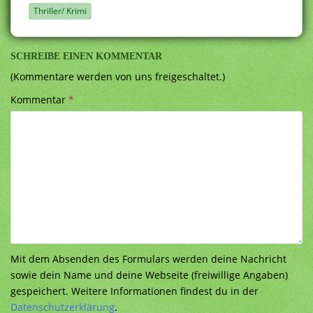
Thriller/ Krimi
SCHREIBE EINEN KOMMENTAR
(Kommentare werden von uns freigeschaltet.)
Kommentar
*
Mit dem Absenden des Formulars werden deine Nachricht
sowie dein Name und deine Webseite (freiwillige Angaben)
gespeichert. Weitere Informationen findest du in der
Datenschutzerklärung
.