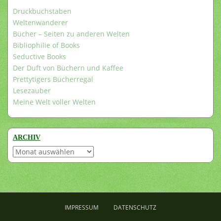
Druckbuchstaben
Weltenwanderer
Bücher – Seiten zu anderen Welten
Bibliophilie of Books
Seductive Books
Der Duft von Büchern und Kaffee
Prettytigers Bücherregal
Lesezauber
Meine Welt voller Welten
ARCHIV
Archiv
IMPRESSUM
DATENSCHUTZ