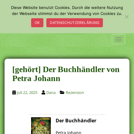
S
Diese Website benutzt Cookies. Durch die weitere Nutzung
k
der Webseite stimmst du der Verwendung von Cookies zu.
i
OK
DATENSCHUTZERKLÄRUNG
p
t
o
TOGGLE
m
a
i
n
[gehört] Der Buchhändler von
c
Petra Johann
o
n
Juli 22, 2025
Dana
Rezension
t
e
n
t
Der Buchhändler
.
Petra Johann