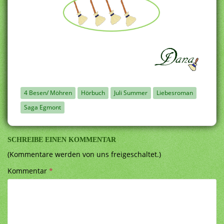
4 Besen/ Möhren
Hörbuch
Juli Summer
Liebesroman
Saga Egmont
SCHREIBE EINEN KOMMENTAR
(Kommentare werden von uns freigeschaltet.)
Kommentar
*