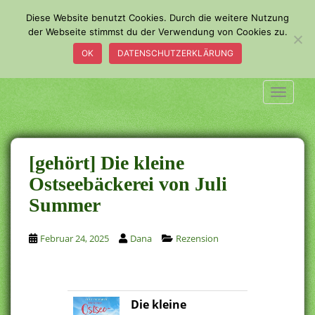
S
Diese Website benutzt Cookies. Durch die weitere Nutzung
k
der Webseite stimmst du der Verwendung von Cookies zu.
i
OK
DATENSCHUTZERKLÄRUNG
p
t
o
TOGGLE
m
a
i
n
[gehört] Die kleine
c
Ostseebäckerei von Juli
o
Summer
n
t
e
Februar 24, 2025
Dana
Rezension
n
t
Die kleine