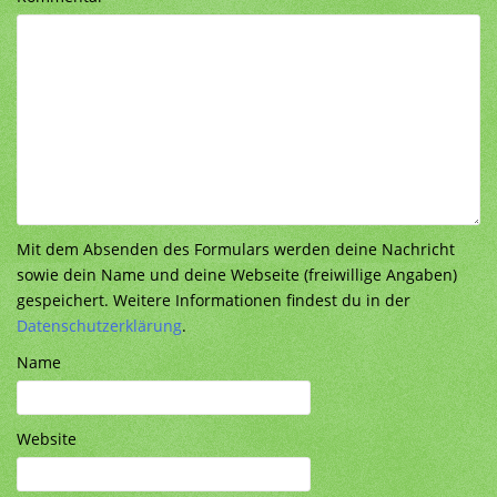
Mit dem Absenden des Formulars werden deine Nachricht
sowie dein Name und deine Webseite (freiwillige Angaben)
gespeichert. Weitere Informationen findest du in der
Datenschutzerklärung
.
Name
Website