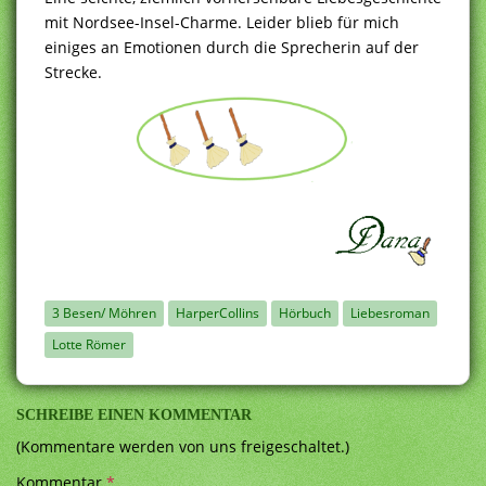
mit Nordsee-Insel-Charme. Leider blieb für mich
einiges an Emotionen durch die Sprecherin auf der
Strecke.
3 Besen/ Möhren
HarperCollins
Hörbuch
Liebesroman
Lotte Römer
SCHREIBE EINEN KOMMENTAR
(Kommentare werden von uns freigeschaltet.)
Kommentar
*