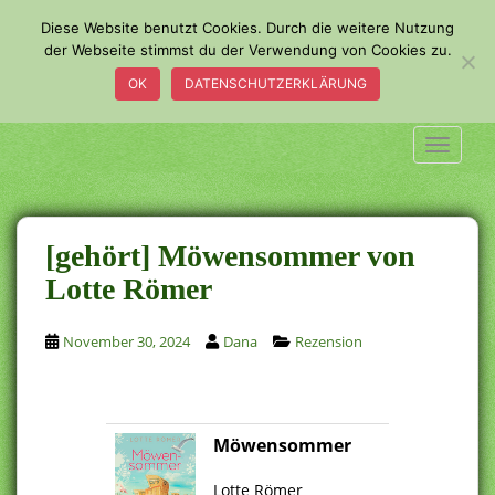
S
Diese Website benutzt Cookies. Durch die weitere Nutzung
k
der Webseite stimmst du der Verwendung von Cookies zu.
i
OK
DATENSCHUTZERKLÄRUNG
p
t
o
TOGGLE
m
a
i
n
[gehört] Möwensommer von
c
Lotte Römer
o
n
November 30, 2024
Dana
Rezension
t
e
n
t
Möwensommer
.
Lotte Römer