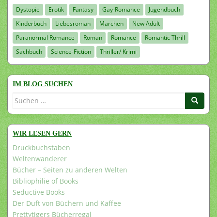
Dystopie
Erotik
Fantasy
Gay-Romance
Jugendbuch
Kinderbuch
Liebesroman
Märchen
New Adult
Paranormal Romance
Roman
Romance
Romantic Thrill
Sachbuch
Science-Fiction
Thriller/ Krimi
IM BLOG SUCHEN
Suchen
nach:
WIR LESEN GERN
Druckbuchstaben
Weltenwanderer
Bücher – Seiten zu anderen Welten
Bibliophilie of Books
Seductive Books
Der Duft von Büchern und Kaffee
Prettytigers Bücherregal