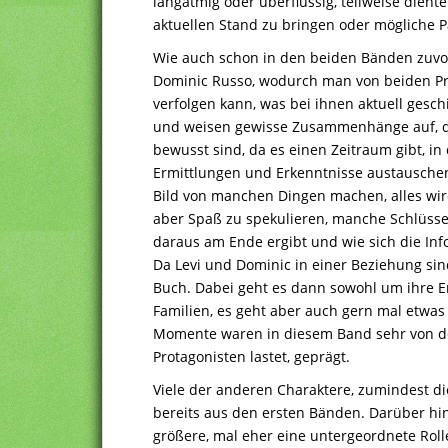
langatmig oder überflüssig, teilweise dien
aktuellen Stand zu bringen oder mögliche
Wie auch schon in den beiden Bänden zuvor
Dominic Russo, wodurch man von beiden P
verfolgen kann, was bei ihnen aktuell geschi
und weisen gewisse Zusammenhänge auf, di
bewusst sind, da es einen Zeitraum gibt, in 
Ermittlungen und Erkenntnisse austauschen
Bild von manchen Dingen machen, alles wir
aber Spaß zu spekulieren, manche Schlüsse
daraus am Ende ergibt und wie sich die I
Da Levi und Dominic in einer Beziehung si
Buch. Dabei geht es dann sowohl um ihre E
Familien, es geht aber auch gern mal etwas 
Momente waren in diesem Band sehr von de
Protagonisten lastet, geprägt.
Viele der anderen Charaktere, zumindest di
bereits aus den ersten Bänden. Darüber hin
größere, mal eher eine untergeordnete Rolle