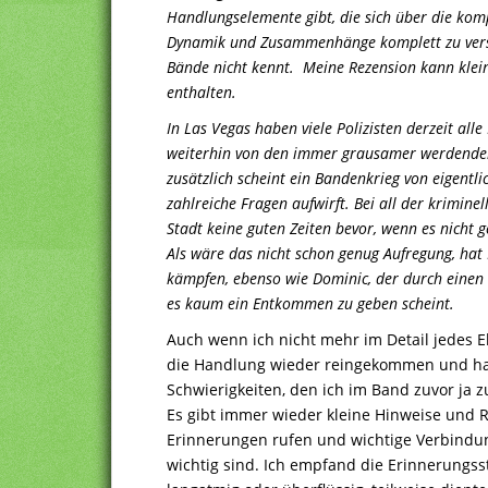
Handlungselemente gibt, die sich über die komp
Dynamik und Zusammenhänge komplett zu vers
Bände nicht kennt. Meine Rezension kann kleine
enthalten.
In Las Vegas haben viele Polizisten derzeit all
weiterhin von den immer grausamer werdenden
zusätzlich scheint ein Bandenkrieg von eigent
zahlreiche Fragen aufwirft. Bei all der kriminel
Stadt keine guten Zeiten bevor, wenn es nicht g
Als wäre das nicht schon genug Aufregung, hat
kämpfen, ebenso wie Dominic, der durch einen e
es kaum ein Entkommen zu geben scheint.
Auch wenn ich nicht mehr im Detail jedes El
die Handlung wieder reingekommen und hatt
Schwierigkeiten, den ich im Band zuvor ja 
Es gibt immer wieder kleine Hinweise und 
Erinnerungen rufen und wichtige Verbindun
wichtig sind. Ich empfand die Erinnerungsstü