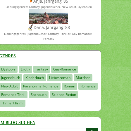
Anja, Jahrgang ’85
Lieblingsgenres: Fantasy, Jugendbücher, New Adult, Dystopien
Dana, Jahrgang ’88
Lieblingsgenres: Jugendbücher, Fantasy, Thriller, Gay-Romance/-
Fantasy
GENRES
Dystopie
Erotik
Fantasy
Gay-Romance
Jugendbuch
Kinderbuch
Liebesroman
Märchen
New Adult
Paranormal Romance
Roman
Romance
Romantic Thrill
Sachbuch
Science-Fiction
Thriller/ Krimi
IM BLOG SUCHEN
Suchen