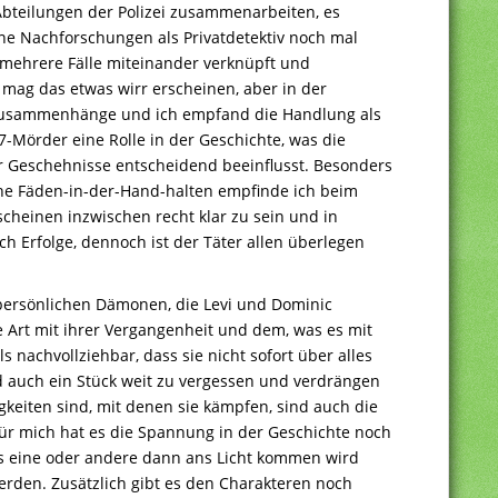
 Abteilungen der Polizei zusammenarbeiten, es
ne Nachforschungen als Privatdetektiv noch mal
mehrere Fälle miteinander verknüpft und
 mag das etwas wirr erscheinen, aber in der
 Zusammenhänge und ich empfand die Handlung als
7-Mörder eine Rolle in der Geschichte, was die
er Geschehnisse entscheidend beeinflusst. Besonders
he Fäden-in-der-Hand-halten empfinde ich beim
cheinen inzwischen recht klar zu sein und in
ch Erfolge, dennoch ist der Täter allen überlegen
persönlichen Dämonen, die Levi und Dominic
e Art mit ihrer Vergangenheit und dem, was es mit
 nachvollziehbar, dass sie nicht sofort über alles
nd auch ein Stück weit zu vergessen und verdrängen
gkeiten sind, mit denen sie kämpfen, sind auch die
Für mich hat es die Spannung in der Geschichte noch
as eine oder andere dann ans Licht kommen wird
rden. Zusätzlich gibt es den Charakteren noch