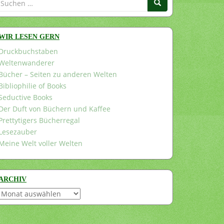
nach:
WIR LESEN GERN
Druckbuchstaben
Weltenwanderer
Bücher – Seiten zu anderen Welten
Bibliophilie of Books
Seductive Books
Der Duft von Büchern und Kaffee
Prettytigers Bücherregal
Lesezauber
Meine Welt voller Welten
ARCHIV
Archiv