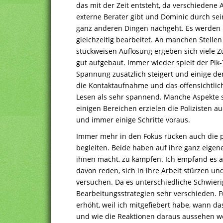
das mit der Zeit entsteht, da verschiedene
externe Berater gibt und Dominic durch sei
ganz anderen Dingen nachgeht. Es werden 
gleichzeitig bearbeitet. An manchen Stellen
stückweisen Auflösung ergeben sich viele
gut aufgebaut. Immer wieder spielt der Pik-
Spannung zusätzlich steigert und einige d
die Kontaktaufnahme und das offensichtlic
Lesen als sehr spannend. Manche Aspekte s
einigen Bereichen erzielen die Polizisten au
und immer einige Schritte voraus.
Immer mehr in den Fokus rücken auch die 
begleiten. Beide haben auf ihre ganz eigen
ihnen macht, zu kämpfen. Ich empfand es als
davon reden, sich in ihre Arbeit stürzen u
versuchen. Da es unterschiedliche Schwieri
Bearbeitungsstrategien sehr verschieden. 
erhöht, weil ich mitgefiebert habe, wann d
und wie die Reaktionen daraus aussehen we