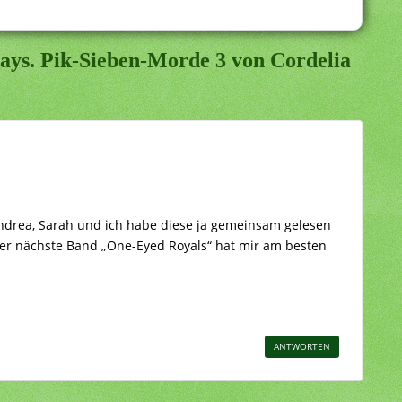
lays. Pik-Sieben-Morde 3 von Cordelia
 Andrea, Sarah und ich habe diese ja gemeinsam gelesen
. Der nächste Band „One-Eyed Royals“ hat mir am besten
ANTWORTEN