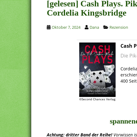
[gelesen] Cash Plays. P
Cordelia Kingsbridge
Oktober 7, 2024
Dana
Rezension
Cash P
Die Pi
.
Cordeli
erschie
400 Sei
.
©Second Chances Verlag
.
spannen
Achtung: dritter Band der Reihe!
Vorwissen is