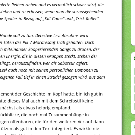
lette Reihen ziehen und es vermutlich schwer wird, die
tehen und zu erfassen, wenn man die vorausgehenden
 Spoiler in Bezug auf „Kill Game“ und „Trick Roller“
e Hände voll zu tun. Detective Levi Abrahms wird
 Taten des Pik-7-Mördresauf Trab gehalten. Doch
lich miteinander kooperierenden Gangs zu drohen, der
len Energie, die in diesen Gruppen steckt, stehen der
elingt, herauszufinden, wer als Saboteur agiert.
 Levi auch noch mit seinen persönlichen Dämonen zu
igenen Fall tief in einen Strudel gezogen wird, aus dem
ement der Geschichte im Kopf hatte, bin ich gut in
e dieses Mal auch mit dem Schreibstil keine
zunächst als etwas holprig empfand.
Rückblicke, die noch mal Zusammenhänge in
gen offenbaren, die für den weiteren Verlauf dann
tzen als gut in den Text integriert. Es wirkte nie