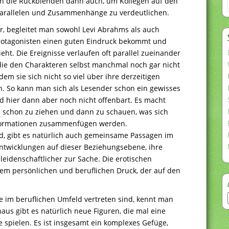
ten die Rückblenden dann auch, um Kollegen auf den
 Parallelen und Zusammenhänge zu verdeutlichen.
, begleitet man sowohl Levi Abrahms als auch
rotagonisten einen guten Eindruck bekommt und
eht. Die Ereignisse verlaufen oft parallel zueinander
e den Charakteren selbst manchmal noch gar nicht
dem sie sich nicht so viel über ihre derzeitigen
. So kann man sich als Lesender schon ein gewisses
d hier dann aber noch nicht offenbart. Es macht
 schon zu ziehen und dann zu schauen, was sich
nformationen zusammenfügen werden.
nd, gibt es natürlich auch gemeinsame Passagen im
ntwicklungen auf dieser Beziehungsebene, ihre
leidenschaftlicher zur Sache. Die erotischen
m persönlichen und beruflichen Druck, der auf den
e im beruflichen Umfeld vertreten sind, kennt man
aus gibt es natürlich neue Figuren, die mal eine
 spielen. Es ist insgesamt ein komplexes Gefüge,