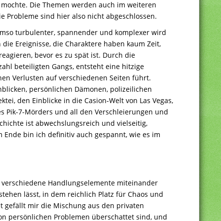
hr mochte. Die Themen werden auch im weiteren
die Probleme sind hier also nicht abgeschlossen.
umso turbulenter, spannender und komplexer wird
 die Ereignisse, die Charaktere haben kaum Zeit,
agieren, bevor es zu spät ist. Durch die
hl beteiligten Gangs, entsteht eine hitzige
hen Verlusten auf verschiedenen Seiten führt.
blicken, persönlichen Dämonen, polizeilichen
tei, den Einblicke in die Casion-Welt von Las Vegas,
s Pik-7-Mörders und all den Verschleierungen und
chichte ist abwechslungsreich und vielseitig,
m Ende bin ich definitiv auch gespannt, wie es im
die verschiedene Handlungselemente miteinander
tehen lässt, in dem reichlich Platz für Chaos und
t gefällt mir die Mischung aus den privaten
on persönlichen Problemen überschattet sind, und