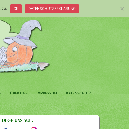
 zu.
OK
DATENSCHUTZERKLÄRUNG
E
ÜBER UNS
IMPRESSUM
DATENSCHUTZ
FOLGE UNS AUF: