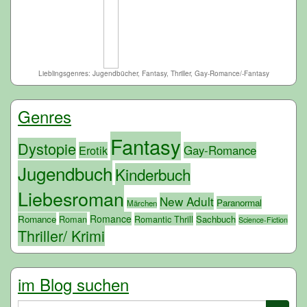
Lieblingsgenres: Jugendbücher, Fantasy, Thriller, Gay-Romance/-Fantasy
Genres
Fantasy
Dystopie
Erotik
Gay-Romance
Jugendbuch
Kinderbuch
Liebesroman
New Adult
Paranormal
Märchen
Romance
Romance
Roman
Romantic Thrill
Sachbuch
Science-Fiction
Thriller/ Krimi
im Blog suchen
Suchen