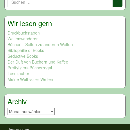
nach:
Wir lesen gern
Druckbuchstaben
Weltenwanderer
Bücher – Seiten zu anderen Welten
Bibliophilie of Books
Seductive Books
Der Duft von Büchern und Kaffee
Prettytigers Bücherregal
Lesezauber
Meine Welt voller Welten
Archiv
Archiv
Impressum