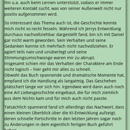
ihn u.a. auch beim Lernen unterstützt, sodass er immer
weiteren Kontakt sucht, was von seiner Außenwelt nicht nur
positiv aufgenommen wird.
So interessant das Thema auch ist, die Geschichte konnte
mich nicht so recht fesseln. Während ich Jerrys Entwicklung
durchaus nachvollziehbar dargestellt fand, bin ich mit Daniel
gar nicht warm geworden. Sein Verhalten und seine
Gedanken konnte ich mehrfach nicht nachvollziehen. Er
agiert teils naiv und unüberlegt und seine
Stimmungsumschwünge waren mir zu abrupt.
Insgesamt schien mir das Verhalten der Charaktere am Ende
nicht logisch – hier geht mir alles zu schnell.
Obwohl das Buch spannende und dramatische Momente hat,
empfand ich die Handlung als langatmig. Das Geschehen
plätschert lange vor sich hin. Irgendwie wird dann auch noch
eine Art Liebesgeschichte eingebaut, die für mich ziemlich
aus dem Nichts kam und für mich auch nicht passte.
Tatsächlich spannend fand ich allerdings das Nachwort, dass
einen kleinen Überblick über die KI-Entwicklung aufzeigt,
deren schnelle Fortschritte in den letzten Jahren sogar noch
zu Änderungen in dem eigentlich fertigen Buch geführt