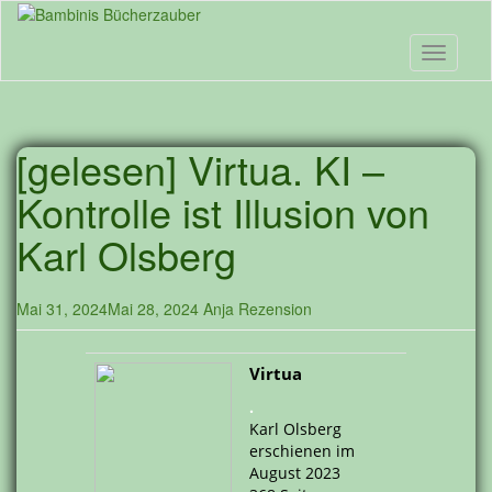
Skip
to
main
Toggle n
content
[gelesen] Virtua. KI –
Kontrolle ist Illusion von
Karl Olsberg
Mai 31, 2024
Mai 28, 2024
Anja
Rezension
Virtua
.
Karl Olsberg
erschienen im
August 2023