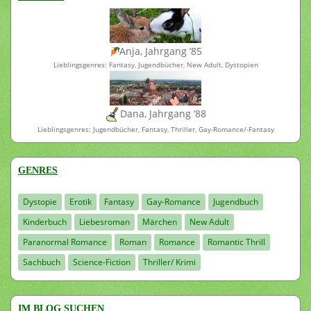
Anja, Jahrgang ’85
Lieblingsgenres: Fantasy, Jugendbücher, New Adult, Dystopien
Dana, Jahrgang ’88
Lieblingsgenres: Jugendbücher, Fantasy, Thriller, Gay-Romance/-Fantasy
GENRES
Dystopie
Erotik
Fantasy
Gay-Romance
Jugendbuch
Kinderbuch
Liebesroman
Märchen
New Adult
Paranormal Romance
Roman
Romance
Romantic Thrill
Sachbuch
Science-Fiction
Thriller/ Krimi
IM BLOG SUCHEN