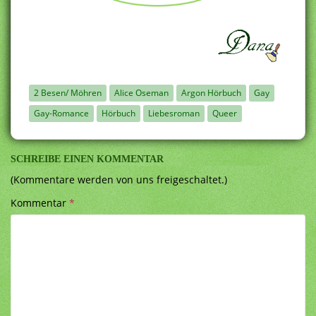
2 Besen/ Möhren
Alice Oseman
Argon Hörbuch
Gay
Gay-Romance
Hörbuch
Liebesroman
Queer
SCHREIBE EINEN KOMMENTAR
(Kommentare werden von uns freigeschaltet.)
Kommentar
*