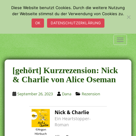
S
Diese Website benutzt Cookies. Durch die weitere Nutzung
k
der Webseite stimmst du der Verwendung von Cookies zu.
i
OK
DATENSCHUTZERKLÄRUNG
p
t
o
TOGGLE
m
a
i
n
[gehört] Kurzrezension: Nick
c
& Charlie von Alice Oseman
o
n
September 26, 2023
Dana
Rezension
t
e
n
Nick & Charlie
t
Ein Heartstopper-
Roman
©Argon
.
Hörbuch