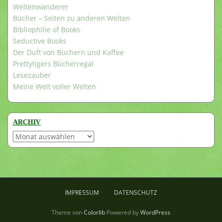
Weltenwanderer
Bücher – Seiten zu anderen Welten
Bibliophilie of Books
Seductive Books
Der Duft von Büchern und Kaffee
Prettytigers Bücherregal
Lesezauber
Meine Welt voller Welten
ARCHIV
Archiv
IMPRESSUM
DATENSCHUTZ
Theme von
Colorlib
Powered by
WordPress