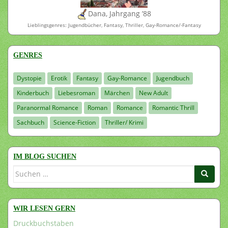
Dana, Jahrgang ’88
Lieblingsgenres: Jugendbücher, Fantasy, Thriller, Gay-Romance/-Fantasy
GENRES
Dystopie
Erotik
Fantasy
Gay-Romance
Jugendbuch
Kinderbuch
Liebesroman
Märchen
New Adult
Paranormal Romance
Roman
Romance
Romantic Thrill
Sachbuch
Science-Fiction
Thriller/ Krimi
IM BLOG SUCHEN
Suchen
nach:
WIR LESEN GERN
Druckbuchstaben