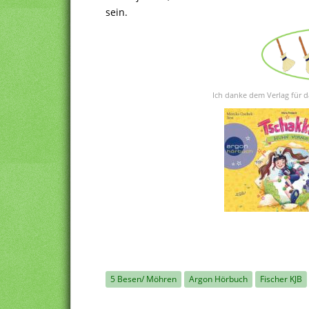
sein.
Ich danke dem Verlag für d
5 Besen/ Möhren
Argon Hörbuch
Fischer KJB