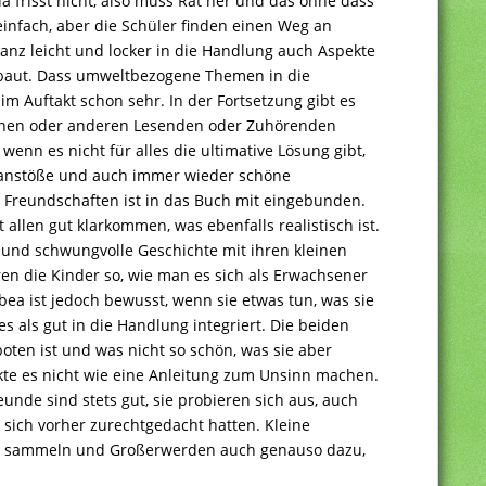
 frisst nicht, also muss Rat her und das ohne dass
einfach, aber die Schüler finden einen Weg an
nz leicht und locker in die Handlung auch Aspekte
ebaut. Dass umweltbezogene Themen in die
im Auftakt schon sehr. In der Fortsetzung gibt es
einen oder anderen Lesenden oder Zuhörenden
enn es nicht für alles die ultimative Lösung gibt,
nkanstöße und auch immer wieder schöne
 Freundschaften ist in das Buch mit eingebunden.
 allen gut klarkommen, was ebenfalls realistisch ist.
he und schwungvolle Geschichte mit ihren kleinen
n die Kinder so, wie man es sich als Erwachsener
bea ist jedoch bewusst, wenn sie etwas tun, was sie
es als gut in die Handlung integriert. Die beiden
oten ist und was nicht so schön, was sie aber
rkte es nicht wie eine Anleitung zum Unsinn machen.
nde sind stets gut, sie probieren sich aus, auch
s sich vorher zurechtgedacht hatten. Kleine
n sammeln und Großerwerden auch genauso dazu,