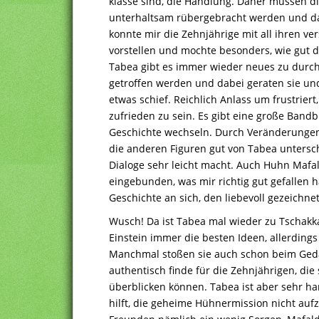
klasse sind, die Handlung. Daher müssen d
unterhaltsam rübergebracht werden und das
konnte mir die Zehnjährige mit all ihren 
vorstellen und mochte besonders, wie gut 
Tabea gibt es immer wieder neues zu durc
getroffen werden und dabei geraten sie und
etwas schief. Reichlich Anlass um frustriert
zufrieden zu sein. Es gibt eine große Bandb
Geschichte wechseln. Durch Veränderunge
die anderen Figuren gut von Tabea untersc
Dialoge sehr leicht macht. Auch Huhn Mafal
eingebunden, was mir richtig gut gefallen h
Geschichte an sich, den liebevoll gezeichn
Wusch! Da ist Tabea mal wieder zu Tschak
Einstein immer die besten Ideen, allerdings
Manchmal stoßen sie auch schon beim Geda
authentisch finde für die Zehnjährigen, die
überblicken können. Tabea ist aber sehr har
hilft, die geheime Hühnermission nicht au