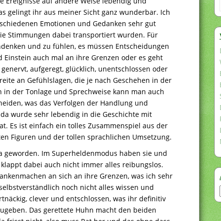
ie Ereignisse auf andere Weise lebendig und
 gelingt ihr aus meiner Sicht ganz wunderbar. Ich
verschiedenen Emotionen und Gedanken sehr gut
die Stimmungen dabei transportiert wurden. Für
hdenken und zu fühlen, es müssen Entscheidungen
 Einstein auch mal an ihre Grenzen oder es geht
, genervt, aufgeregt, glücklich, unentschlossen oder
reite an Gefühlslagen, die je nach Geschehen in der
n in der Tonlage und Sprechweise kann man auch
heiden, was das Verfolgen der Handlung und
da wurde sehr lebendig in die Geschichte mit
at. Es ist einfach ein tolles Zusammenspiel aus der
eten Figuren und der tollen sprachlichen Umsetzung.
ka geworden. Im Superheldenmodus haben sie und
 klappt dabei auch nicht immer alles reibungslos.
nkenmachen an sich an ihre Grenzen, was ich sehr
 selbstverständlich noch nicht alles wissen und
tnäckig, clever und entschlossen, was ihr definitiv
fzugeben. Das gerettete Huhn macht den beiden