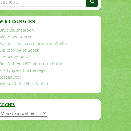
nach:
WIR LESEN GERN
Druckbuchstaben
Weltenwanderer
Bücher – Seiten zu anderen Welten
Bibliophilie of Books
Seductive Books
Der Duft von Büchern und Kaffee
Prettytigers Bücherregal
Lesezauber
Meine Welt voller Welten
ARCHIV
Archiv