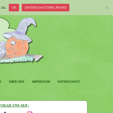
 zu.
OK
DATENSCHUTZERKLÄRUNG
E
ÜBER UNS
IMPRESSUM
DATENSCHUTZ
FOLGE UNS AUF: