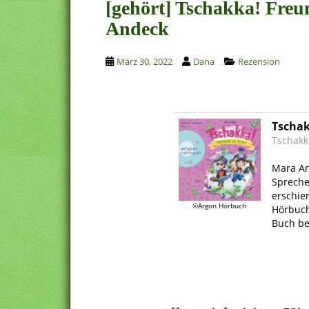
[gehört] Tschakka! Freu
Andeck
März 30, 2022
Dana
Rezension
Tschak
Tschakk
.
Mara A
Spreche
erschie
©Argon Hörbuch
Hörbuch
Buch b
.
.