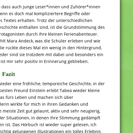
 so dass auch junge Leser*innen und Zuhörer*innen
nn es doch mal kompliziertere Begriffe oder
s Textes erhalten. Trotz der unterschiedlichen
eschichte enthalten sind, ist die Grundstimmung des
rotagonisten durch ihre kleinen Ferienabenteuer.
hlt Mara Andeck, was die Schüler erleben und wie
e rückte dieses Mal ein wenig in den Hintergrund,
ieder sind sie trotzdem mit dabei und besonders ein
st mir sehr positiv in Erinnerung geblieben.
Fazit
wieder eine fröhliche, temporeiche Geschichte, in der
esten Freund Einstein erlebt Tabea wieder kleine
twas fürs Leben und machen sich über
lerin wirkte für mich in ihren Gedanken und
 meiste Zeit gut gelaunt, aktiv und sehr neugierig,
er Situationen, in denen ihre Stimmung gedämpft
n ist. Das Hörbuch ist wieder super gelesen, ich
chtig gelungenen Illustrationen ein tolles Erlebnis