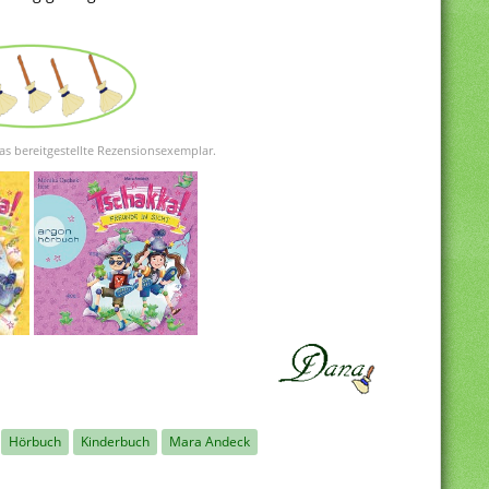
as bereitgestellte Rezensionsexemplar.
Hörbuch
Kinderbuch
Mara Andeck