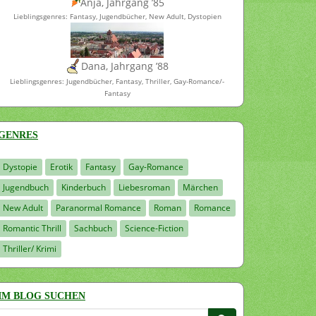
Anja, Jahrgang ’85
Lieblingsgenres: Fantasy, Jugendbücher, New Adult, Dystopien
Dana, Jahrgang ’88
Lieblingsgenres: Jugendbücher, Fantasy, Thriller, Gay-Romance/-
Fantasy
GENRES
Dystopie
Erotik
Fantasy
Gay-Romance
Jugendbuch
Kinderbuch
Liebesroman
Märchen
New Adult
Paranormal Romance
Roman
Romance
Romantic Thrill
Sachbuch
Science-Fiction
Thriller/ Krimi
IM BLOG SUCHEN
Suchen