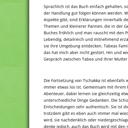
Sprachlich ist das Buch einfach gehalten,
der Handlung gut folgen können werden. We
Aspekte gibt, sind Erklärungen innerhalb de
Themen und kleinerer Pannen, die in der G
Buches fröhlich und man rauscht mit den P
Lebendig, detailreich und mitnehmend erzä
sie ihre Umgebung entdecken. Tabeas Famili
das hat mich aber nicht gestört. Hin und w
Gespräch zwischen Tabea und ihrer Mutter i
Die Fortsetzung von Tschakka ist ebenfalls 
immer etwas los ist. Gemeinsam mit ihrem b
Abenteuer, dabei lernen sie gleichzeitig e
unterschiedliche Dinge Gedanken. Die Schü
Entscheidungen sehr authentisch. Sie ist die
trotzdem gibt es eben auch immer mal wied
wird, sie nachdenklich oder niedergeschlage
denke jedoch, auch das Buch wird mit den ri