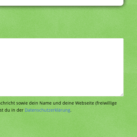
richt sowie dein Name und deine Webseite (freiwillige
st du in der
Datenschutzerklärung
.