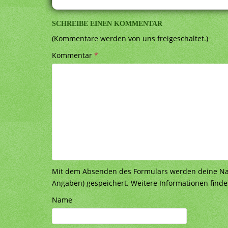
SCHREIBE EINEN KOMMENTAR
(Kommentare werden von uns freigeschaltet.)
Kommentar
*
Mit dem Absenden des Formulars werden deine Nach
Angaben) gespeichert. Weitere Informationen finde
Name