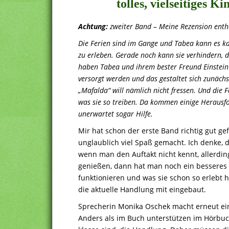
tolles, vielseitiges 
Achtung:
zweiter Band – Meine Rezension enthä
Die Ferien sind im Gange und Tabea kann es k
zu erleben. Gerade noch kann sie verhindern, da
haben Tabea und ihrem bester Freund Einstein
versorgt werden und das gestaltet sich zunächs
„Mafalda“ will nämlich nicht fressen. Und die 
was sie so treiben. Da kommen einige Herausf
unerwartet sogar Hilfe.
Mir hat schon der erste Band richtig gut ge
unglaublich viel Spaß gemacht. Ich denke, 
wenn man den Auftakt nicht kennt, allerdin
genießen, dann hat man noch ein besseres
funktionieren und was sie schon so erlebt h
die aktuelle Handlung mit eingebaut.
Sprecherin Monika Oschek macht erneut ein
Anders als im Buch unterstützen im Hörbuch j