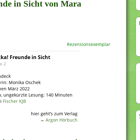
nde in Sicht von Mara
Rezensionsexemplar
ka! Freunde in Sicht
a 2
ndeck
rin: Monika Oschek
nen März 2022
, ungekürzte Lesung: 140 Minuten
ei
Fischer KJB
hier geht’s zum Verlag
→
Argon Hörbuch