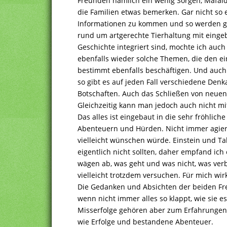
Freunden nämlich ein wenig Sorgen, Mafalda
die Familien etwas bemerken. Gar nicht so 
Informationen zu kommen und so werden ga
rund um artgerechte Tierhaltung mit eing
Geschichte integriert sind, mochte ich auch 
ebenfalls wieder solche Themen, die den 
bestimmt ebenfalls beschäftigen. Und auch w
so gibt es auf jeden Fall verschiedene De
Botschaften. Auch das Schließen von neuen
Gleichzeitig kann man jedoch auch nicht mit
Das alles ist eingebaut in die sehr fröhlic
Abenteuern und Hürden. Nicht immer agiere
vielleicht wünschen würde. Einstein und Ta
eigentlich nicht sollten, daher empfand ich 
wägen ab, was geht und was nicht, was verb
vielleicht trotzdem versuchen. Für mich wi
Die Gedanken und Absichten der beiden Freu
wenn nicht immer alles so klappt, wie sie e
Misserfolge gehören aber zum Erfahrunge
wie Erfolge und bestandene Abenteuer.